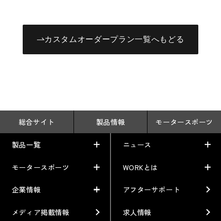
カスタムオーダープラン一覧へもどる
総合サイト
製品情報
モータースポーツ
製品一覧
ニュース
モータースポーツ
WORKとは
車から検索
お知らせ
利用条件／注意事項
イベント情報
企業情報
アフターサポート
レーシング特集
テクノロジー
ブランド紹介
Gymkhana
クオリティー
メディア掲載情報
求人情報
フィロソフィー