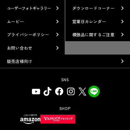
ホイール情報
DIRT TRIAL
デザイン
経営理念
ユーザーフォトギャラリー
ダウンロードコーナー
カスタムオーダープラン
SUPER GT
私たちのあるべき姿
ムービー
営業日カレンダー
オプション・グッズ
Rally
工場概要
プライバシーポリシー
模倣品に関するご注意
ホイールガイド
GR86/BRZ Cup
会社沿革
お問い合わせ
廃番製品
D1 GRAND PRIX
組織図
販売店様向け
保証について
BAJA
会社概要
SNS
インフォメーション
AXCR
ISO9001取得について
アフターサポート
SDGsの取り組み
WEBカタログ
SHOP
お問い合わせ用コールセンター
取扱説明書