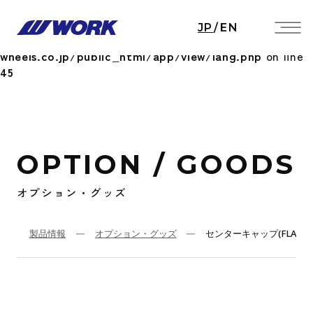
Notice
: Undefined index: HTTP_ACCEPT_LANGUAGE
JP
/
EN
in
/home/workwheels/work-
wheels.co.jp/public_html/app/view/lang.php
on line
45
OPTION / GOODS
オプション・グッズ
製品情報
オプション・グッズ
センターキャップ(FLAT 