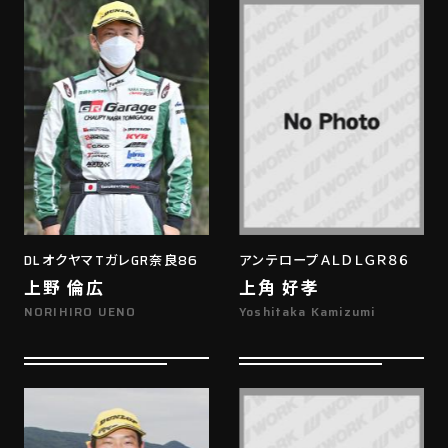
DLオクヤマTガレGR奈良86
アンテロープＡＬＤＬＧＲ８６
上野 倫広
上角 好孝
NORIHIRO UENO
Yoshitaka Kamizumi