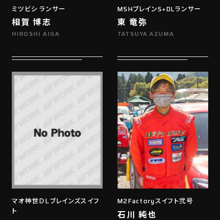
ミツビシ ランサー
MSHブレインS+DLランサー
相賀 博志
東 竜弥
HIROSHI AIGA
TATSUYA AZUMA
マオ神世ＤＬブレインズスイフ
M2Factoryスイフト弐号
ト
石川 純也