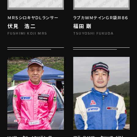
ＭＲＳシロキヤＤＬランサー
ラブカＷＭテインＧＲ袋井８６
伏見 浩二
福田 剛
FUSHIMI KOJI MRS
TSUYOSHI FUKUDA