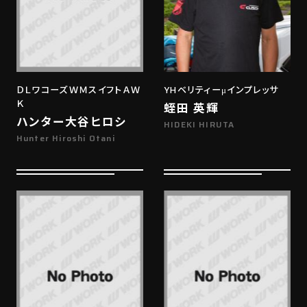
ＤＬワコーズＷＭスイフトＡＷ
YHベリティーμインプレッサ
Ｋ
蛭田 英輝
ハンター大谷ヒロシ
HIDEKI HIRUTA
Hunter Hiroshi Otani