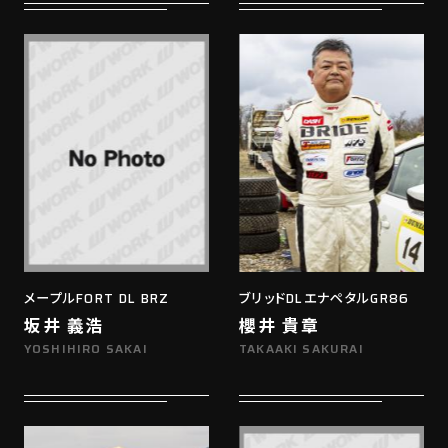
メープルFORT DL BRZ
ブリッドDLエナペタルGR86
坂井 義浩
櫻井 貴章
YOSHIHIRO SAKAI
TAKAAKI SAKURAI