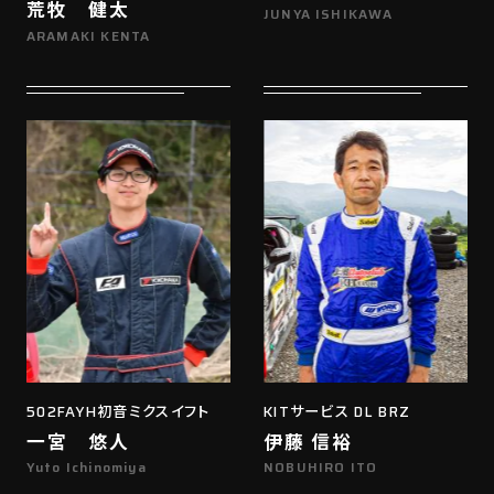
荒牧 健太
JUNYA ISHIKAWA
ARAMAKI KENTA
502FAYH初音ミクスイフト
KITサービス DL BRZ
一宮 悠人
伊藤 信裕
Yuto Ichinomiya
NOBUHIRO ITO