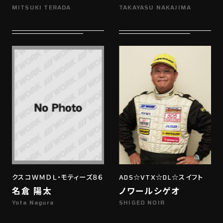
MITSUKI TERADA
TAKAYASU NAKAJIMA
クスコＷＭＤＬ・モティーズ８６
ADS☆VTX☆DL☆スイフト
名倉 陽太
ノワールシゲオ
Yota Nagura
SHIGEO NOIR