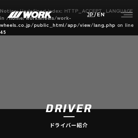
Notice
: Undefined index: HTTP_ACCEPT_LANGUAGE
JP
/
EN
in
/home/workwheels/work-
wheels.co.jp/public_html/app/view/lang.php
on line
45
DRIVER
ドライバー紹介