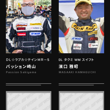
ＤＬ☆ラブカ☆テインＭＲ－Ｓ
DL タクミ WM スイフト
パッション崎山
濱口 雅昭
Passion Sakiyama
MASAAKI HAMAGUCHI