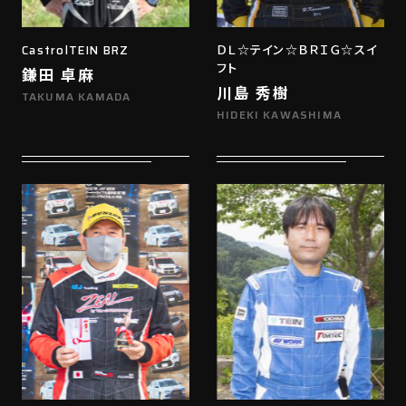
CastrolTEIN BRZ
ＤＬ☆テイン☆ＢＲＩＧ☆スイ
フト
鎌田 卓麻
川島 秀樹
TAKUMA KAMADA
HIDEKI KAWASHIMA