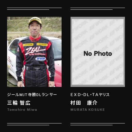
ジールMJT寺勝DLランサー
ＥＸＤ・ＤＬ・ＴＡヤリス
三輪 智広
村田 康介
Tomohiro Miwa
MURATA KOSUKE