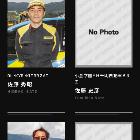
DL・KYB・KITBRZAT
小倉学園ＹＨ千明自動車ＢＲ
Ｚ
佐藤 秀昭
佐藤 史彦
HIDEAKI SATO
Fumihiko Sato