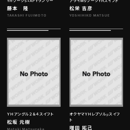
YHワークS+APYランサー
アライMSワークYHスイフト
藤本 隆
松栄 吉彦
TAKASHI FUJIMOTO
YOSHIHIKO MATSUE
ＹＨアングル２＆４スイフト
オクヤマＹＨレプソルμスイフ
ト
松坂 元樹
増田 拓己
Motoki Matsuzaka