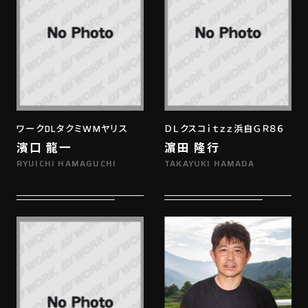
ワークDLタクミWMヤリス
ＤＬクスコｉｔｚｚ浜自ＧＲ８６
濱口 龍一
濵田 隆行
RYUICHI HAMAGUCHI
TAKAYUKI HAMADA