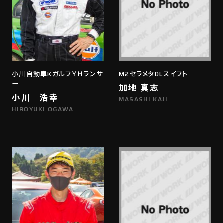
小川自動車KガルフＹＨランサ
M2セラメタDLスイフト
ー
加地 真志
小川 浩幸
MASASHI KAJI
HIROYUKI OGAWA