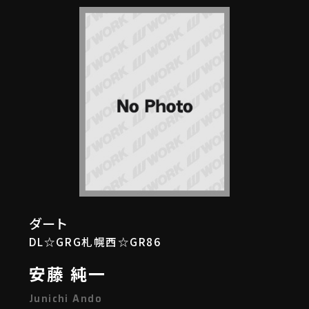
ダート
DL☆GRG札幌西☆GR86
安藤 純一
Junichi Ando