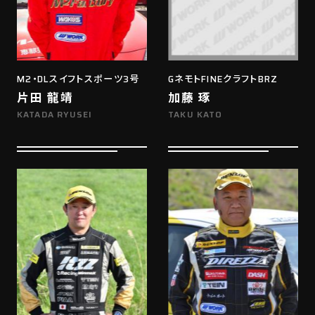
M2・DLスイフトスポーツ3号
GネモトFINEクラフトBRZ
片田 龍靖
加藤 琢
KATADA RYUSEI
TAKU KATO