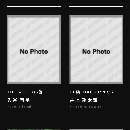
ＹＨ ＡＰＵ ８６勝
ＤＬ鴎ＦＵＡＣ５０５ヤリス
入谷 有星
井上 翔太郎
Yusei Iritani
SYOTARO INOUE