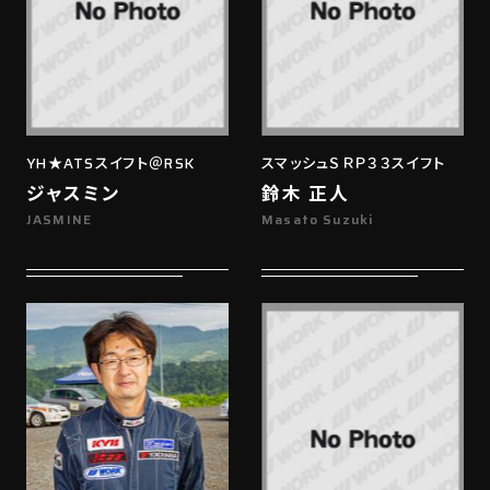
YH★ATSスイフト＠RSK
スマッシュＳＲＰ３３スイフト
ジャスミン
鈴木 正人
JASMINE
Masato Suzuki