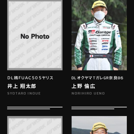
ＤＬ鴎ＦＵＡＣ５０５ヤリス
DLオクヤマTガレGR奈良86
井上 翔太郎
上野 倫広
SYOTARO INOUE
NORIHIRO UENO