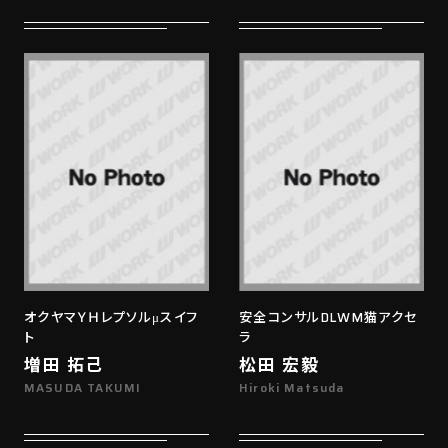
オクヤマＹＨレプソルμスイフ
安全コンサルDLWM猫アクセ
ト
ラ
増田 拓己
松田 宏毅
MASUDA TAKUMI
Hiroki Matsuda