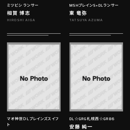
ミツビシ ランサー
MSHブレインS+DLランサー
相賀 博志
東 竜弥
HIROSHI AIGA
TATSUYA AZUMA
マオ神世ＤＬブレインズスイフ
DL☆GRG札幌西☆GR86
ト
安藤 純一