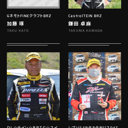
GネモトFINEクラフトBRZ
CastrolTEIN BRZ
加藤 琢
鎌田 卓麻
TAKU KATO
TAKUMA KAMADA
ＤＬ☆テイン☆ＢＲＩＧ☆スイ
レプソルGRタカタヤリスDAT