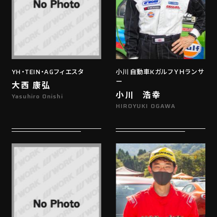
YH・TEIN・AGフィエスタ
小川自動車KガルフＹＨランサ
ー
大西 康弘
小川 浩幸
Yasuhiro Onishi
HIROYUKI OGAWA