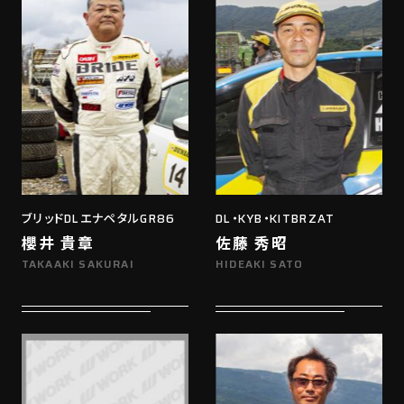
ブリッドDLエナペタルGR86
DL・KYB・KITBRZAT
櫻井 貴章
佐藤 秀昭
TAKAAKI SAKURAI
HIDEAKI SATO