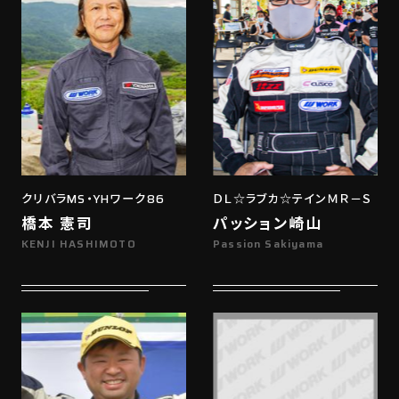
クリバラMS・YHワーク86
ＤＬ☆ラブカ☆テインＭＲ－Ｓ
橋本 憲司
パッション崎山
KENJI HASHIMOTO
Passion Sakiyama