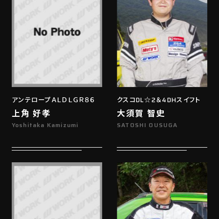
アンテロープＡＬＤＬＧＲ８６
クスコDL☆2＆4DHスイフト
上角 好孝
大須賀 智史
Yoshitaka Kamizumi
SATOSHI OUSUGA