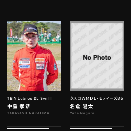
TEIN Lubros DL Swift
クスコＷＭＤＬ・モティーズ８６
中島 孝恭
名倉 陽太
TAKAYASU NAKAJIMA
Yota Nagura