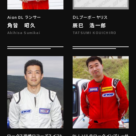
Aion DL ランサー
ＤＬブーボ－ヤリス
角皆 昭久
辰巳 浩一郎
Akihisa Sumikai
TATSUMI KOUICHIRO