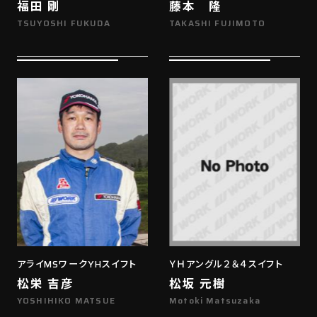
福田 剛
藤本 隆
TSUYOSHI FUKUDA
TAKASHI FUJIMOTO
アライMSワークYHスイフト
ＹＨアングル２＆４スイフト
松栄 吉彦
松坂 元樹
YOSHIHIKO MATSUE
Motoki Matsuzaka