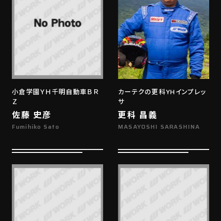
小倉学園ＹＨ千明自動車ＢＲ
カーテクの更科YHインプレッ
Ｚ
サ
佐藤 史彦
更科 昌義
Fumihiko Sato
MASAYOSHI SARASHINA