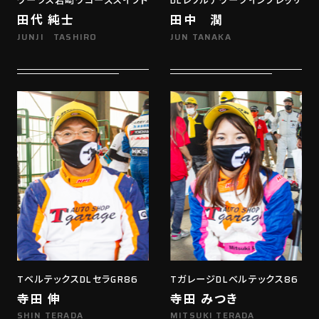
ワークス岩崎ワコーズスイフト
DLレソルテワークインプレッサ
田代 純士
田中 潤
JUNJI TASHIRO
JUN TANAKA
TベルテックスDLセラGR86
TガレージDLベルテックス86
寺田 伸
寺田 みつき
SHIN TERADA
MITSUKI TERADA