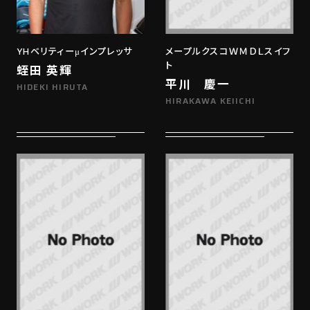
YHベリティーμインプレッサ
メープルクスコＷＭＤＬスイフ
ト
蛭田 英輝
平川 慶一
HIDEKI HIRUTA
HIRAKAWA KEIICHI