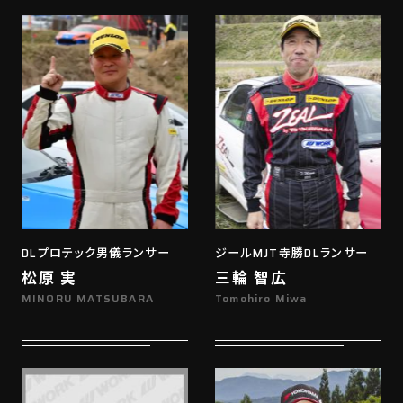
DLプロテック男儀ランサー
ジールMJT寺勝DLランサー
松原 実
三輪 智広
MINORU MATSUBARA
Tomohiro Miwa