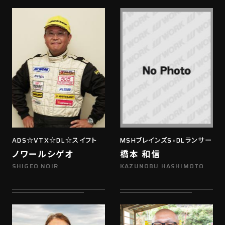
ADS☆VTX☆DL☆スイフト
MSHブレインズS+DLランサー
ノワールシゲオ
橋本 和信
SHIGEO NOIR
KAZUNOBU HASHIMOTO