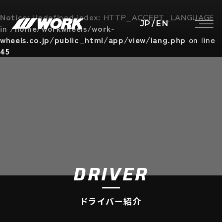
Notice
: Undefined index: HTTP_ACCEPT_LANGUAGE
JP
/
EN
in
/home/workwheels/work-
wheels.co.jp/public_html/app/view/lang.php
on line
45
DRIVER
ドライバー紹介