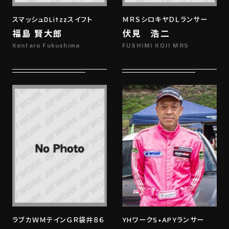
スマッシュDLitzzスイフト
ＭＲＳシロキヤＤＬランサー
福島 賢大郎
伏見 浩二
Kentaro Fukushima
FUSHIMI KOJI MRS
ラブカＷＭテインＧＲ袋井８６
YHワークS+APYランサー