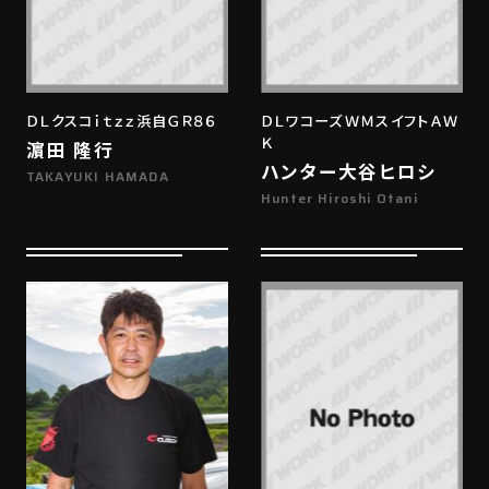
ＤＬクスコｉｔｚｚ浜自ＧＲ８６
ＤＬワコーズＷＭスイフトＡＷ
Ｋ
濵田 隆行
ハンター大谷ヒロシ
TAKAYUKI HAMADA
Hunter Hiroshi Otani