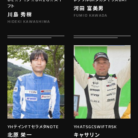
フト
河田 富美男
川島 秀樹
FUMIO KAWADA
HIDEKI KAWASHIMA
YHテインFTセラメタNOTE
YHATSGCSWIFTRSK
北原 栄一
キャサリン