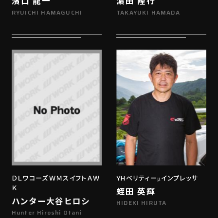
濱口 龍一
濵田 隆行
RYUICHI HAMAGUCHI
TAKAYUKI HAMADA
ＤＬワコーズＷＭスイフトＡＷ
YHベリティーμインプレッサ
Ｋ
蛭田 英輝
ハンター大谷ヒロシ
HIDEKI HIRUTA
Hunter Hiroshi Otani