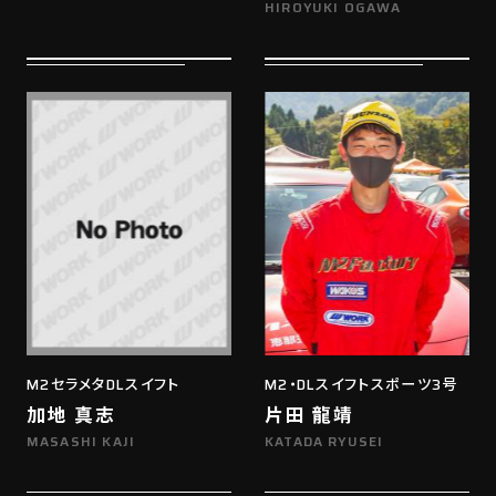
HIROYUKI OGAWA
M2セラメタDLスイフト
M2・DLスイフトスポーツ3号
加地 真志
片田 龍靖
MASASHI KAJI
KATADA RYUSEI