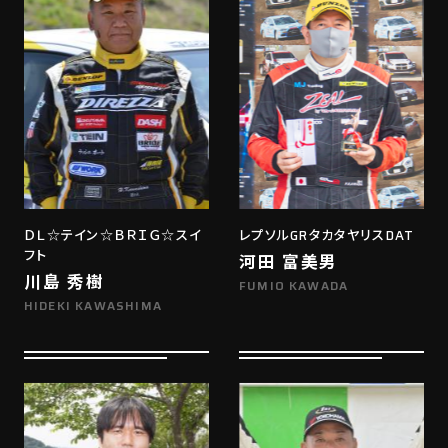
ＤＬ☆テイン☆ＢＲＩＧ☆スイ
レプソルGRタカタヤリスDAT
フト
河田 富美男
川島 秀樹
FUMIO KAWADA
HIDEKI KAWASHIMA