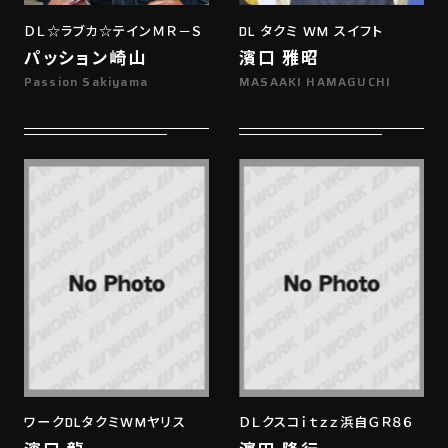
ＤＬ☆ラブカ☆テインＭＲ－Ｓ
DL タクミ WM スイフト
パッション崎山
濱口 雅昭
Passion Sakiyama
MASAAKI HAMAGUCHI
ワークDLタクミWMヤリス
ＤＬクスコｉｔｚｚ浜自ＧＲ８６