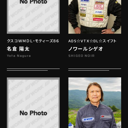
クスコＷＭＤＬ・モティーズ８６
ADS☆VTX☆DL☆スイフト
名倉 陽太
ノワールシゲオ
Yota Nagura
SHIGEO NOIR