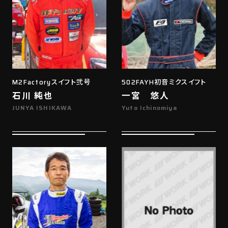
M2Factoryスイフト弐号
502FAYH初音ミクスイフト
石川 純也
一宮 悠人
JUNYA ISHIKAWA
Yuto Ichinomiya