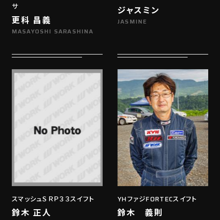
サ
ジャスミン
更科 昌義
JASMINE
MASAYOSHI SARASHINA
スマッシュＳＲＰ３３スイフト
YHファジFORTECスイフト
鈴木 正人
鈴木 義則