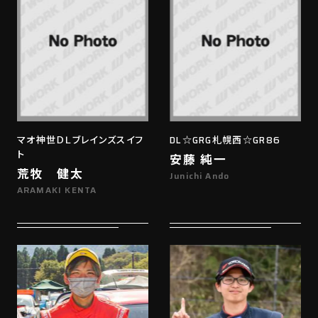
マオ神世ＤＬブレインズスイフ
DL☆GRG札幌西☆GR86
ト
安藤 純一
荒牧 健太
Junichi Ando
ARAMAKI KENTA