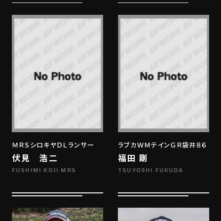
ＭＲＳシロキヤＤＬランサー
ラブカＷＭテインＧＲ袋井８６
伏見 浩二
福田 剛
FUSHIMI KOJI MRS
TSUYOSHI FUKUDA