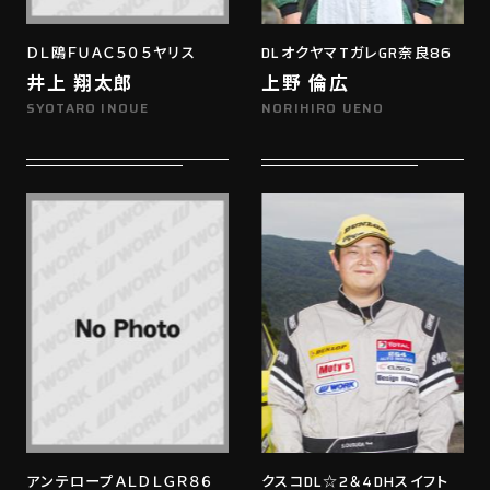
ＤＬ鴎ＦＵＡＣ５０５ヤリス
DLオクヤマTガレGR奈良86
井上 翔太郎
上野 倫広
SYOTARO INOUE
NORIHIRO UENO
アンテロープＡＬＤＬＧＲ８６
クスコDL☆2＆4DHスイフト