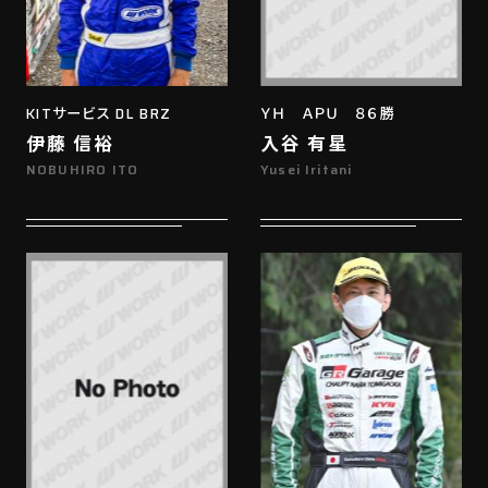
KITサービス DL BRZ
ＹＨ ＡＰＵ ８６勝
伊藤 信裕
入谷 有星
NOBUHIRO ITO
Yusei Iritani