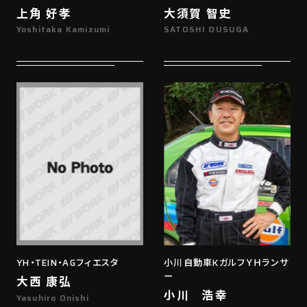
上角 好孝
大須賀 智史
Yoshitaka Kamizumi
SATOSHI OUSUGA
YH・TEIN・AGフィエスタ
小川自動車KガルフＹＨランサ
ー
大西 康弘
小川 浩幸
Yasuhiro Onishi