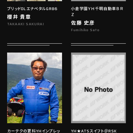
ブリッドDLエナペタルGR86
小倉学園ＹＨ千明自動車ＢＲ
Ｚ
櫻井 貴章
佐藤 史彦
TAKAAKI SAKURAI
Fumihiko Sato
カーテクの更科YHインプレッ
YH★ATSスイフト＠RSK