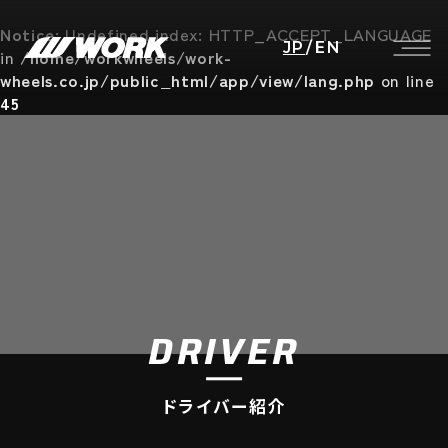
Notice
: Undefined index: HTTP_ACCEPT_LANGUAGE
JP
/
EN
in
/home/workwheels/work-
wheels.co.jp/public_html/app/view/lang.php
on line
45
DRIVER
ドライバー紹介