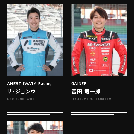
ANEST IWATA Racing
GAINER
リ・ジョンウ
富田 竜一郎
Lee Jung-woo
RYUICHIRO TOMITA