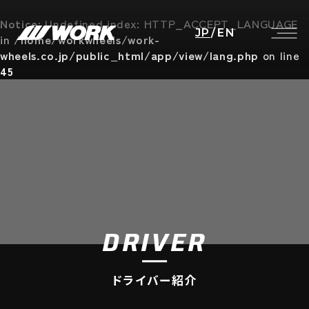
Notice
: Undefined index: HTTP_ACCEPT_LANGUAGE
JP
/
EN
in
/home/workwheels/work-
wheels.co.jp/public_html/app/view/lang.php
on line
45
DRIVER
ドライバー紹介