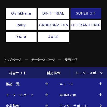
Gymkhana
DIRT TRIAL
SUPER GT
Rally
GR86/BRZ Cup
D1 GRAND PRIX
BAJA
AXCR
トップページ
モータースポーツ
安田 裕信
総合サイト
製品情報
モータースポーツ
製品一覧
ニュース
モータースポーツ
WORKとは
車から検索
お知らせ
利用条件／注意事項
イベント情報
企業情報
アフターサポート
レーシング特集
テクノロジー