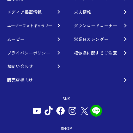
ブランド紹介
Gymkhana
クオリティー
メディア掲載情報
求人情報
フィロソフィー
ホイール情報
DIRT TRIAL
デザイン
経営理念
ユーザーフォトギャラリー
ダウンロードコーナー
カスタムオーダープラン
SUPER GT
私たちのあるべき姿
ムービー
営業日カレンダー
オプション・グッズ
Rally
工場概要
プライバシーポリシー
模倣品に関するご注意
ホイールガイド
GR86/BRZ Cup
会社沿革
お問い合わせ
廃番製品
D1 GRAND PRIX
組織図
販売店様向け
保証について
BAJA
会社概要
SNS
インフォメーション
AXCR
ISO9001取得について
アフターサポート
SDGsの取り組み
WEBカタログ
SHOP
お問い合わせ用コールセンター