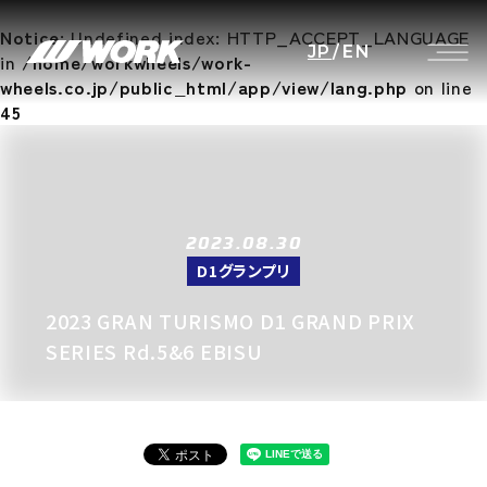
Notice
: Undefined index: HTTP_ACCEPT_LANGUAGE
JP
/
EN
in
/home/workwheels/work-
wheels.co.jp/public_html/app/view/lang.php
on line
45
2023.08.30
D1グランプリ
2023 GRAN TURISMO D1 GRAND PRIX
SERIES Rd.5&6 EBISU