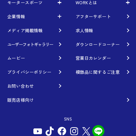
モータースポーツ
WORKとは
車から検索
お知らせ
利用条件／注意事項
イベント情報
企業情報
アフターサポート
レーシング特集
テクノロジー
ブランド紹介
Gymkhana
クオリティー
メディア掲載情報
求人情報
フィロソフィー
ホイール情報
DIRT TRIAL
デザイン
経営理念
ユーザーフォトギャラリー
ダウンロードコーナー
カスタムオーダープラン
SUPER GT
私たちのあるべき姿
ムービー
営業日カレンダー
オプション・グッズ
Rally
工場概要
プライバシーポリシー
模倣品に関するご注意
ホイールガイド
GR86/BRZ Cup
会社沿革
お問い合わせ
廃番製品
D1 GRAND PRIX
組織図
販売店様向け
保証について
BAJA
会社概要
SNS
インフォメーション
AXCR
ISO9001取得について
アフターサポート