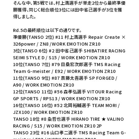
そんな中、第5戦では、村上満選手が単走2位から最終準優
勝獲得、同じく総合順位3位には田中省己選手が3位を獲
得しました。
Rd.5の最終順位は以下の通りです。
準優勝(TANSO 2位) #11 村上満選手 Repair Create ×
326power / ZN8 /WORK EMOTION ZR10
3位(TANSO 6位) #2 田中省己選手 SHIBATIRE RACING
SEIMI STYLE D / S15 / WORK EMOTION ZR10
10位(TANSO 7位) #79 目桑宏次郎選手 TMS Racing
Team G-meister / E92 / WORK EMOTION ZR10
11位(TANSO 9位) #87 斎藤太吾選手 SP FORGED /
A90 / WORK EMOTION ZR10
12位(TANSO 11位) #56 森孝弘選手 VITOUR Racing
GP SPORTS / RPS13 / WORK EMOTION ZR10
16位(TANSO 16位) #52 北岡裕輔選手 TEAM MORI /
JZX100 / WORK EMOTION ZR10
TANSO 18位 #8 粂哲也選手 HIRANO TIRE ★ VALINO
RACING / S15 / WORK EMOTION ZR10 2P
TANSO 23位 #16 山口孝二選手 TMS Racing Team G-