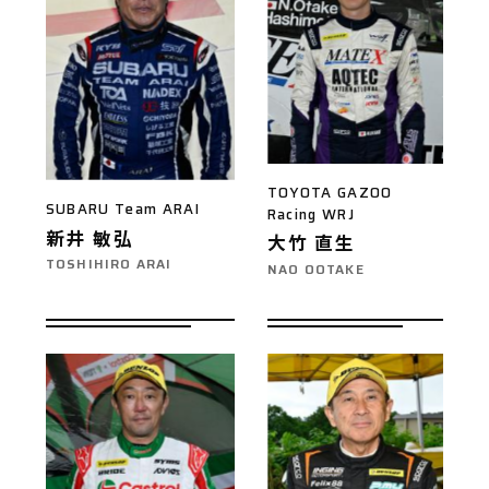
TOYOTA GAZOO
SUBARU Team ARAI
Racing WRJ
新井 敏弘
大竹 直生
TOSHIHIRO ARAI
NAO OOTAKE