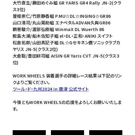
大竹直生/藤田めぐみ組 GR YARIS GR4 Rally JN-2(クラ
ス3位)
曽根崇仁/竹原静香組 P.MU☆DL☆INGING☆GR86
山口清司/丸山晃助組 エナペタルADVAN久與GR86
鶴巻駿介/渡部弘樹組 WinmaX DL Wuerth 86
鮫島大湖/船木佐知子組 el・DL・正和・ANIKI スイフト
松倉拓郎/山田真記子組 DL☆Gセキネン鹿ソニックラブカ
ヤリス JN-5(クラス2位)
大倉聡/豊田耕司組 AISIN GR Yaris CVT JN-5(クラス3
位)
WORK WHEELS 装着選手の詳細レース結果は下記のリン
クよりご覧ください。
ツール・ド・九州2024 in 唐津 公式サイト
今後ともWORK WHEELSの応援をよろしくお願いいたしま
す。