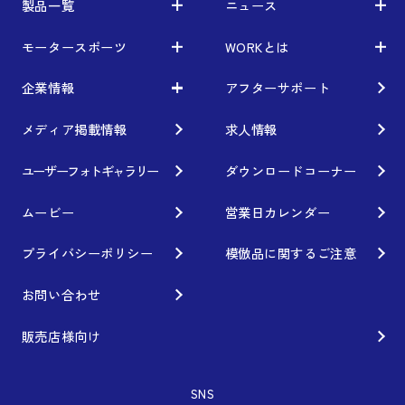
製品一覧
ニュース
モータースポーツ
WORKとは
車から検索
お知らせ
利用条件／注意事項
イベント情報
企業情報
アフターサポート
レーシング特集
テクノロジー
ブランド紹介
Gymkhana
クオリティー
メディア掲載情報
求人情報
フィロソフィー
ホイール情報
DIRT TRIAL
デザイン
経営理念
ユーザーフォトギャラリー
ダウンロードコーナー
カスタムオーダープラン
SUPER GT
私たちのあるべき姿
ムービー
営業日カレンダー
オプション・グッズ
Rally
工場概要
プライバシーポリシー
模倣品に関するご注意
ホイールガイド
GR86/BRZ Cup
会社沿革
お問い合わせ
廃番製品
D1 GRAND PRIX
組織図
販売店様向け
保証について
BAJA
会社概要
SNS
インフォメーション