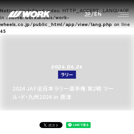
Notice
: Undefined index: HTTP_ACCEPT_LANGUAGE
JP
/
EN
in
/home/workwheels/work-
wheels.co.jp/public_html/app/view/lang.php
on line
45
2024.04.24
ラリー
2024 JAF全日本ラリー選手権 第2戦 ツー
ル・ド・九州2024 in 唐津