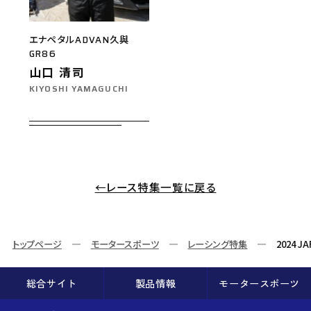
エナペタルADVAN久與
GR86
山口 清司
KIYOSHI YAMAGUCHI
←レース特集一覧に戻る
トップページ
モータースポーツ
レーシング特集
2024 
総合サイト
製品情報
モータースポーツ