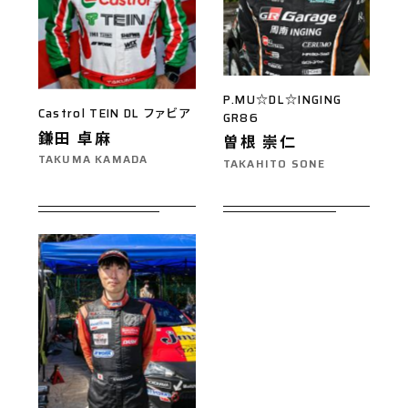
P.MU☆DL☆INGING
Castrol TEIN DL ファビア
GR86
鎌田 卓麻
曽根 崇仁
TAKUMA KAMADA
TAKAHITO SONE