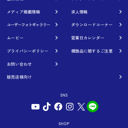
ブランド紹介
Gymkhana
クオリティー
メディア掲載情報
求人情報
フィロソフィー
ホイール情報
DIRT TRIAL
デザイン
経営理念
ユーザーフォトギャラリー
ダウンロードコーナー
カスタムオーダープラン
SUPER GT
私たちのあるべき姿
ムービー
営業日カレンダー
オプション・グッズ
Rally
工場概要
プライバシーポリシー
模倣品に関するご注意
ホイールガイド
GR86/BRZ Cup
会社沿革
お問い合わせ
廃番製品
D1 GRAND PRIX
組織図
販売店様向け
保証について
BAJA
会社概要
SNS
インフォメーション
AXCR
ISO9001取得について
アフターサポート
SDGsの取り組み
WEBカタログ
SHOP
お問い合わせ用コールセンター