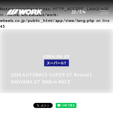
Notice
: Undefined index: HTTP_ACCEPT_LANGUAGE
JP
/
EN
in
/home/workwheels/work-
wheels.co.jp/public_html/app/view/lang.php
on line
45
2024.04.25
スーパーGT
2024 AUTOBACS SUPER GT Round1
OKAYAMA GT 300km RACE