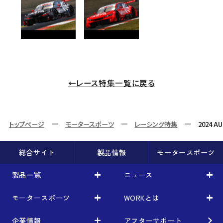
←レース特集一覧に戻る
トップページ
モータースポーツ
レーシング特集
2024 A
総合サイト
製品情報
モータースポーツ
製品一覧
ニュース
モータースポーツ
WORKとは
車から検索
お知らせ
利用条件／注意事項
イベント情報
企業情報
アフターサポート
レーシング特集
テクノロジー