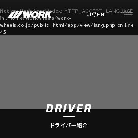
Notice
: Undefined index: HTTP_ACCEPT_LANGUAGE
JP
/
EN
in
/home/workwheels/work-
wheels.co.jp/public_html/app/view/lang.php
on line
45
DRIVER
ドライバー紹介