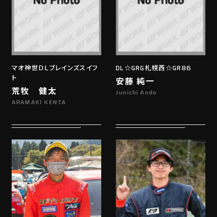
マオ神世ＤＬブレインズスイフ
DL☆GRG札幌西☆GR86
ト
安藤 純一
荒牧 健太
Junichi Ando
ARAMAKI KENTA