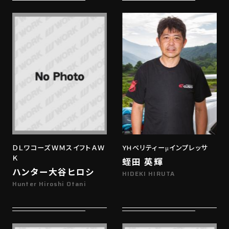
ＤＬワコーズＷＭスイフトＡＷ
YHベリティーμインプレッサ
Ｋ
蛭田 英輝
ハンター大谷ヒロシ
HIDEKI HIRUTA
Hunter Hiroshi Otani