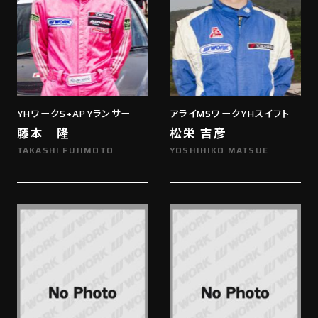
YHワークS+APYランサー
アライMSワークYHスイフト
藤本 隆
松栄 吉彦
TAKASHI FUJIMOTO
YOSHIHIKO MATSUE