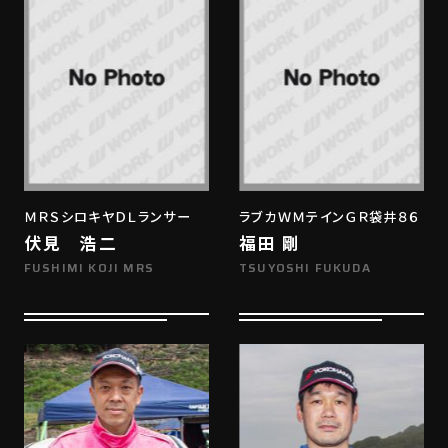
ＭＲＳシロキヤＤＬランサー
ラブカＷＭテインＧＲ袋井８６
伏見 浩二
福田 剛
FUSHIMI KOJI MRS
TSUYOSHI FUKUDA