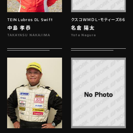
TEIN Lubros DL Swift
クスコＷＭＤＬ・モティーズ８６
中島 孝恭
名倉 陽太
TAKAYASU NAKAJIMA
Yota Nagura