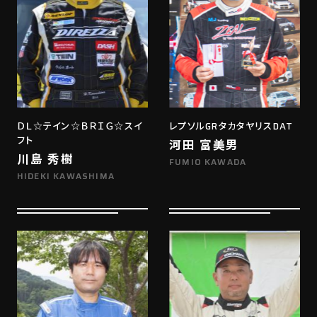
ＤＬ☆テイン☆ＢＲＩＧ☆スイ
レプソルGRタカタヤリスDAT
フト
河田 富美男
川島 秀樹
FUMIO KAWADA
HIDEKI KAWASHIMA