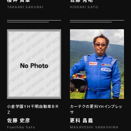
TAKAAKI SAKURAI
HIDEAKI SATO
小倉学園ＹＨ千明自動車ＢＲ
カーテクの更科YHインプレッ
Ｚ
サ
佐藤 史彦
更科 昌義
Fumihiko Sato
MASAYOSHI SARASHINA