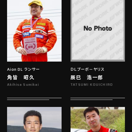
Aion DL ランサー
ＤＬブーボ－ヤリス
角皆 昭久
辰巳 浩一郎
Akihisa Sumikai
TATSUMI KOUICHIRO