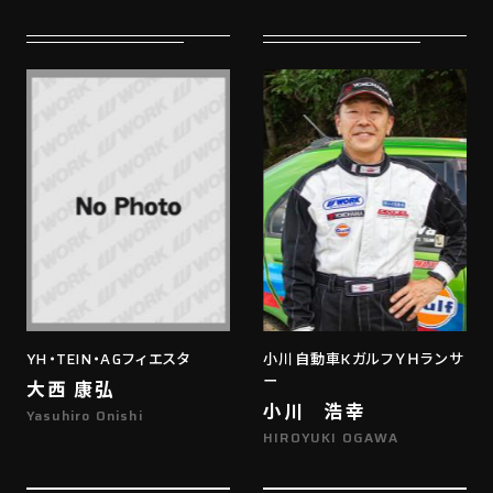
YH・TEIN・AGフィエスタ
小川自動車KガルフＹＨランサ
ー
大西 康弘
小川 浩幸
Yasuhiro Onishi
HIROYUKI OGAWA