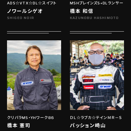
ADS☆VTX☆DL☆スイフト
MSHブレインズS+DLランサー
ノワールシゲオ
橋本 和信
SHIGEO NOIR
KAZUNOBU HASHIMOTO
クリバラMS・YHワーク86
ＤＬ☆ラブカ☆テインＭＲ－Ｓ
橋本 憲司
パッション崎山