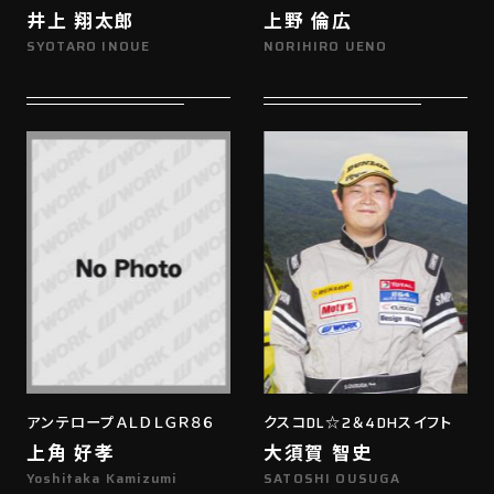
井上 翔太郎
上野 倫広
SYOTARO INOUE
NORIHIRO UENO
アンテロープＡＬＤＬＧＲ８６
クスコDL☆2＆4DHスイフト
上角 好孝
大須賀 智史
Yoshitaka Kamizumi
SATOSHI OUSUGA