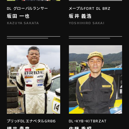
DL グローバルランサー
メープルFORT DL BRZ
坂田 一也
坂井 義浩
KAZUYA SAKATA
YOSHIHIRO SAKAI
ブリッドDLエナペタルGR86
DL・KYB・KITBRZAT
櫻井 貴章
佐藤 秀昭