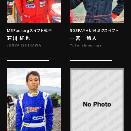
M2Factoryスイフト弐号
502FAYH初音ミクスイフト
石川 純也
一宮 悠人
JUNYA ISHIKAWA
Yuto Ichinomiya