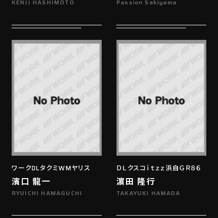
KENJI HASHIMOTO
Passion Sakiyama
ワークDLタクミWMヤリス
ＤＬクスコｉｔｚｚ浜自ＧＲ８６
濱口 龍一
濵田 隆行
RYUICHI HAMAGUCHI
TAKAYUKI HAMADA