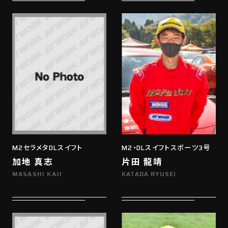
M2セラメタDLスイフト
M2・DLスイフトスポーツ3号
加地 真志
片田 龍靖
MASASHI KAJI
KATADA RYUSEI