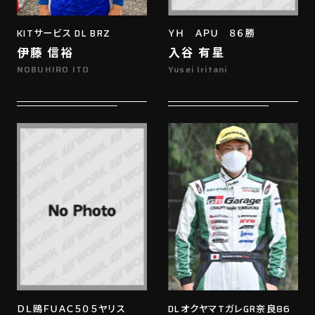
KITサービス DL BRZ
ＹＨ ＡＰＵ ８６勝
伊藤 信裕
入谷 有星
NOBUHIRO ITO
Yusei Iritani
ＤＬ鴎ＦＵＡＣ５０５ヤリス
DLオクヤマTガレGR奈良86