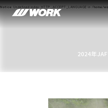
Notice
: Undefined index: HTTP_ACCEPT_LANGUAGE in
/home/wor
2024年J