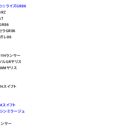
カ☆ライズGR86
BRZ
AT
GR86
セラGR86
ガレ86
ッコYHランサー
プソルGRヤリス
ミWMヤリス
YHスイフト
WMスイフト
ゲンシンミラージュ
ランサー