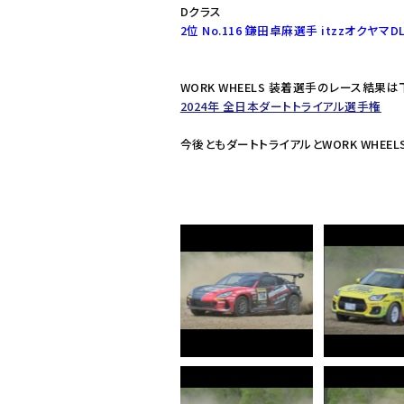
Dクラス
2位 No.116 鎌田卓麻選手 itzzオクヤマD
WORK WHEELS 装着選手のレース結果
2024年 全日本ダートトライアル選手権
今後ともダートトライアルとWORK WHEE