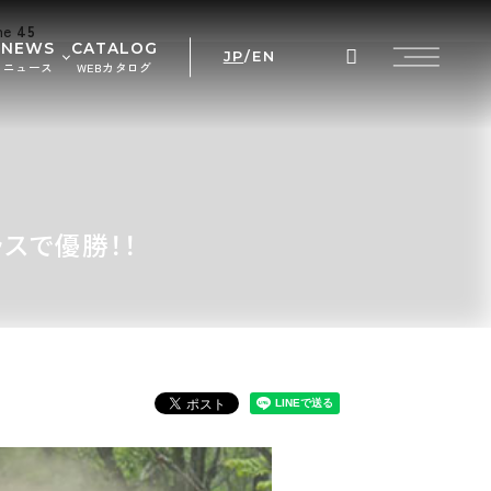
ine
45
NEWS
CATALOG
JP
/
EN
ニュース
WEBカタログ
AL
らせ
ント情報
 PRIX
ラスで優勝！！