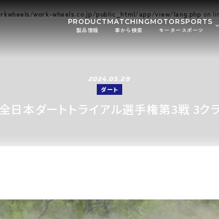
kwheels/work-wheels.co.jp/public_html/app/view/lang.php
on l
PRODUCT
MATCHING
MOTORSPORTS
製品情報
車から検索
モータースポーツ
Gymkhana
DIRT TRI
お知
SUPER GT
Rally
イベ
2024.05.29
GR86/BRZ Cup
D1 GRAND
ダート
BAJA
AXCR
AF全日本ダートトライアル選手権第3戦 3ク