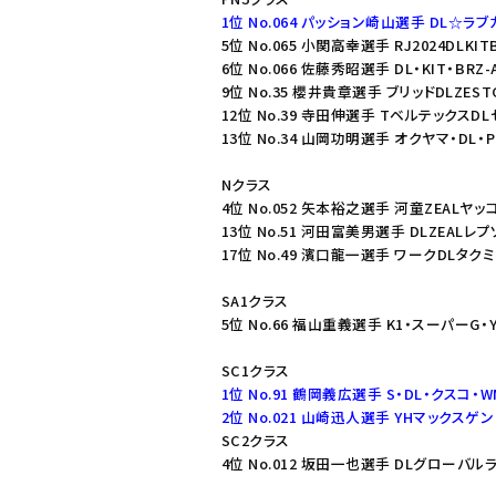
1位 No.064 パッション崎山選手 DL☆ラブ
5位 No.065 小関高幸選手 RJ2024DLKIT
6位 No.066 佐藤秀昭選手 DL・KIT・BRZ-
9位 No.35 櫻井貴章選手 ブリッドDLZEST
12位 No.39 寺田伸選手 TベルテックスDL
13位 No.34 山岡功明選手 オクヤマ・DL・P
Nクラス
4位 No.052 矢本裕之選手 河童ZEALヤ
13位 No.51 河田富美男選手 DLZEALレ
17位 No.49 濱口龍一選手 ワークDLタク
SA1クラス
5位 No.66 福山重義選手 K1・スーパーG・
SC1クラス
1位 No.91 鶴岡義広選手 S・DL・クスコ・
2位 No.021 山崎迅人選手 YHマックス
SC2クラス
4位 No.012 坂田一也選手 DLグローバル