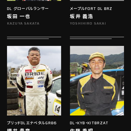
DL グローバルランサー
メープルFORT DL BRZ
坂田 一也
坂井 義浩
KAZUYA SAKATA
YOSHIHIRO SAKAI
ブリッドDLエナペタルGR86
DL・KYB・KITBRZAT
櫻井 貴章
佐藤 秀昭