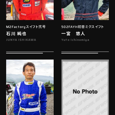
M2Factoryスイフト弐号
502FAYH初音ミクスイフト
石川 純也
一宮 悠人
JUNYA ISHIKAWA
Yuto Ichinomiya