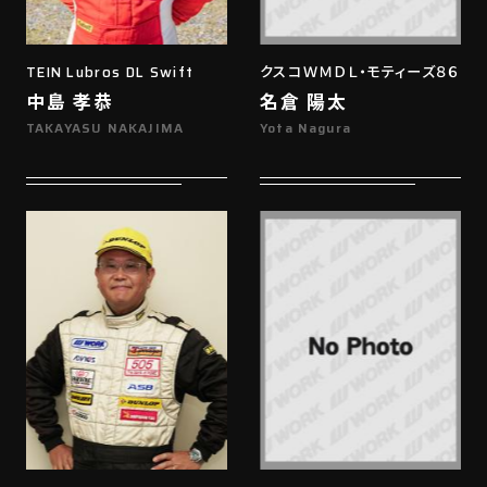
TEIN Lubros DL Swift
クスコＷＭＤＬ・モティーズ８６
中島 孝恭
名倉 陽太
TAKAYASU NAKAJIMA
Yota Nagura