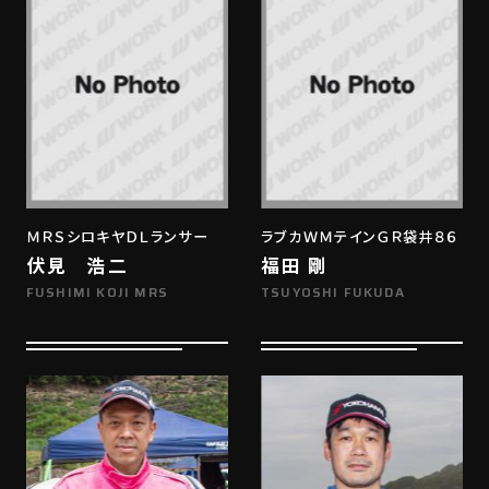
ＭＲＳシロキヤＤＬランサー
ラブカＷＭテインＧＲ袋井８６
伏見 浩二
福田 剛
FUSHIMI KOJI MRS
TSUYOSHI FUKUDA