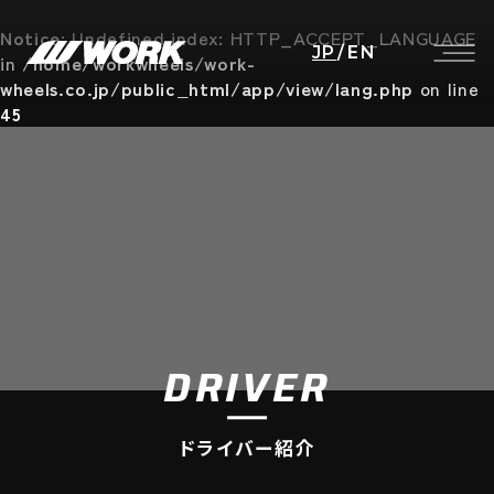
Notice
: Undefined index: HTTP_ACCEPT_LANGUAGE
JP
/
EN
in
/home/workwheels/work-
wheels.co.jp/public_html/app/view/lang.php
on line
45
DRIVER
ドライバー紹介