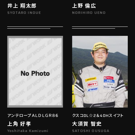
井上 翔太郎
上野 倫広
SYOTARO INOUE
NORIHIRO UENO
アンテロープＡＬＤＬＧＲ８６
クスコDL☆2＆4DHスイフト
上角 好孝
大須賀 智史
Yoshitaka Kamizumi
SATOSHI OUSUGA