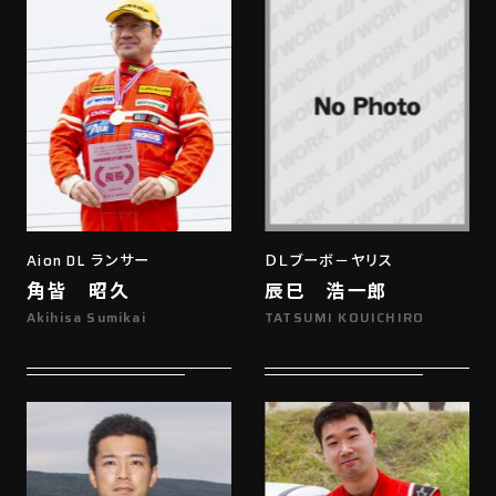
Aion DL ランサー
ＤＬブーボ－ヤリス
角皆 昭久
辰巳 浩一郎
Akihisa Sumikai
TATSUMI KOUICHIRO