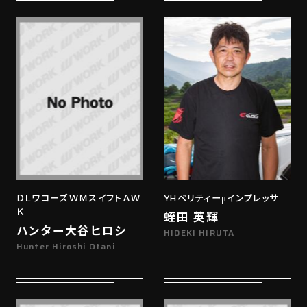
ＤＬワコーズＷＭスイフトＡＷ
YHベリティーμインプレッサ
Ｋ
蛭田 英輝
ハンター大谷ヒロシ
HIDEKI HIRUTA
Hunter Hiroshi Otani