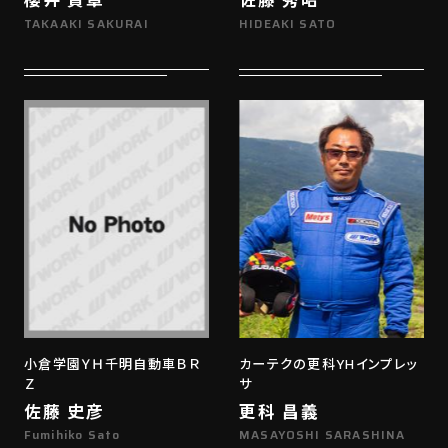
TAKAAKI SAKURAI
HIDEAKI SATO
小倉学園ＹＨ千明自動車ＢＲ
カーテクの更科YHインプレッ
Ｚ
サ
佐藤 史彦
更科 昌義
Fumihiko Sato
MASAYOSHI SARASHINA