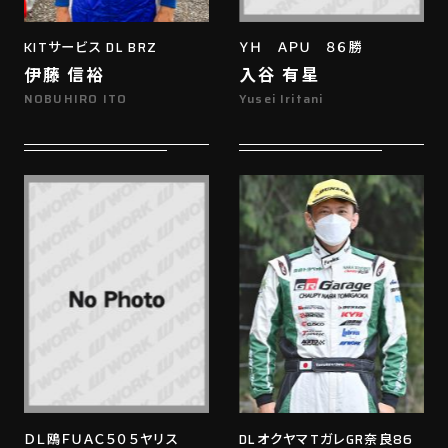
KITサービス DL BRZ
ＹＨ ＡＰＵ ８６勝
伊藤 信裕
入谷 有星
NOBUHIRO ITO
Yusei Iritani
ＤＬ鴎ＦＵＡＣ５０５ヤリス
DLオクヤマTガレGR奈良86