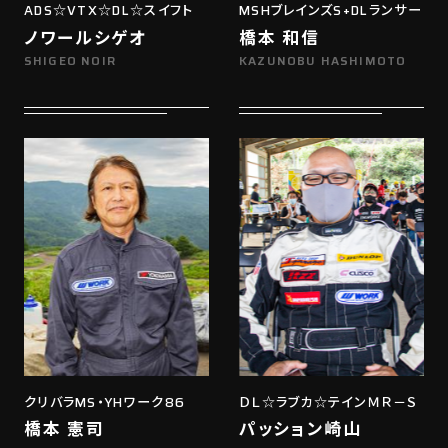
ADS☆VTX☆DL☆スイフト
MSHブレインズS+DLランサー
ノワールシゲオ
橋本 和信
SHIGEO NOIR
KAZUNOBU HASHIMOTO
クリバラMS・YHワーク86
ＤＬ☆ラブカ☆テインＭＲ－Ｓ
橋本 憲司
パッション崎山