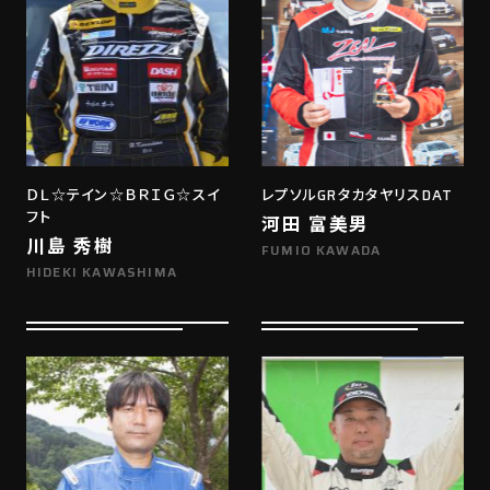
ＤＬ☆テイン☆ＢＲＩＧ☆スイ
レプソルGRタカタヤリスDAT
フト
河田 富美男
川島 秀樹
FUMIO KAWADA
HIDEKI KAWASHIMA