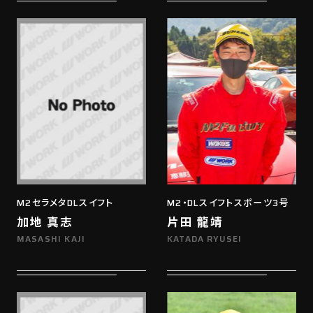
M2セラメタDLスイフト
M2・DLスイフトスポーツ3号
加地 真志
片田 龍靖
MASASHI KAJI
KATADA RYUSEI