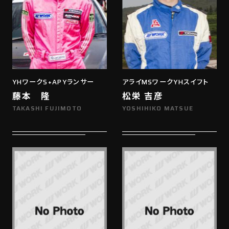
YHワークS+APYランサー
アライMSワークYHスイフト
藤本 隆
松栄 吉彦
TAKASHI FUJIMOTO
YOSHIHIKO MATSUE