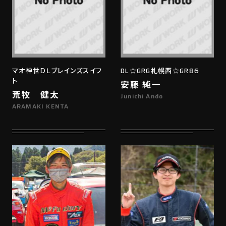
マオ神世ＤＬブレインズスイフ
DL☆GRG札幌西☆GR86
ト
安藤 純一
荒牧 健太
Junichi Ando
ARAMAKI KENTA