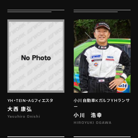
YH・TEIN・AGフィエスタ
小川自動車KガルフＹＨランサ
ー
大西 康弘
小川 浩幸
Yasuhiro Onishi
HIROYUKI OGAWA