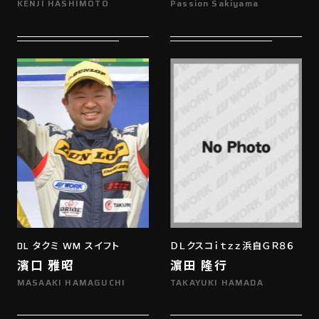
KENJI HASHIMOTO
Passion Sakiyama
DL タクミ WM スイフト
ＤＬクスコｉｔｚｚ浜自ＧＲ８６
濱口 雅昭
濵田 隆行
MASAAKI HAMAGUCHI
TAKAYUKI HAMADA