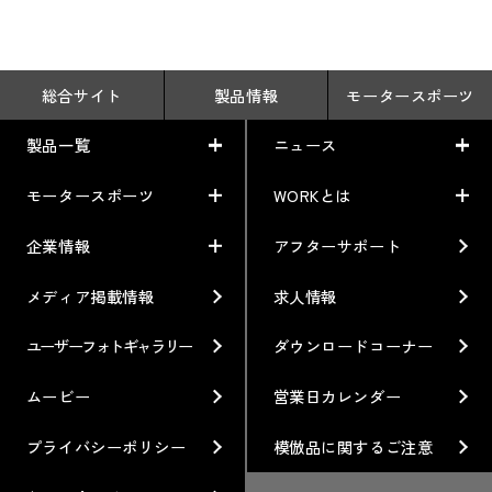
総合サイト
製品情報
モータースポーツ
製品一覧
ニュース
モータースポーツ
WORKとは
製品一覧
ニュース
車から検索
お知らせ
企業情報
アフターサポート
モータースポーツ
WORKとは
利用条件／注意事項
イベント情報
レーシング特集
テクノロジー
メディア掲載情報
求人情報
企業情報
ブランド紹介
Gymkhana
クオリティー
フィロソフィー
ユーザーフォトギャラリー
ダウンロードコーナー
ホイール情報
DIRT TRIAL
デザイン
経営理念
ムービー
営業日カレンダー
カスタムオーダープラン
SUPER GT
私たちのあるべき姿
プライバシーポリシー
模倣品に関するご注意
オプション・グッズ
Rally
工場概要