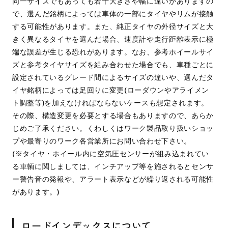
同一サイズでもあっても若干大きさや幅に違いがありますの
で、選んだ銘柄によっては車体の一部にタイヤやリムが接触
する可能性があります。また、純正タイヤの外径サイズと大
きく異なるタイヤを選んだ場合、速度計や走行距離表示に極
端な誤差が生じる恐れがあります。なお、参考ホイールサイ
ズと参考タイヤサイズを組み合わせた場合でも、車種ごとに
設定されているグレード間によるサイズの違いや、選んだタ
イヤ銘柄によっては足回りに変更(ローダウンやアライメン
ト調整等)を加えなければならないケースも想定されます。
その際、構造変更を必要とする場合もありますので、あらか
じめご了承ください。くわしくはワーク製品取り扱いショッ
プや最寄りのワーク各営業所にお問い合わせ下さい。
(※タイヤ・ホイール内に空気圧センサーが組み込まれてい
る車輌に関しましては、インチアップ等を施されるとセンサ
ー警告音の発報や、アラート表示などが繰り返される可能性
があります。)
ロードインデックスについて