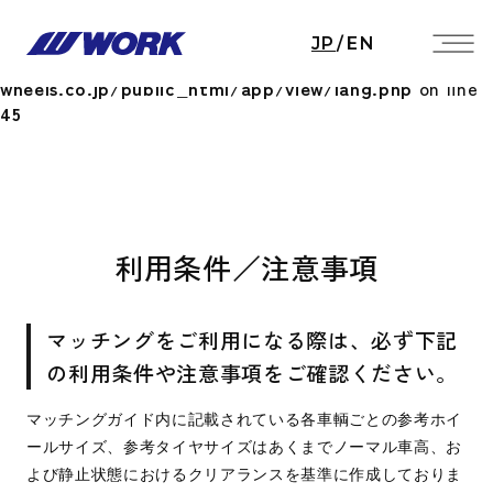
Notice
: Undefined index: HTTP_ACCEPT_LANGUAGE
JP
/
EN
in
/home/workwheels/work-
wheels.co.jp/public_html/app/view/lang.php
on line
45
利用条件／注意事項
マッチングをご利用になる際は、必ず下記
の利用条件や注意事項をご確認ください。
マッチングガイド内に記載されている各車輌ごとの参考ホイ
ールサイズ、参考タイヤサイズはあくまでノーマル車高、お
よび静止状態におけるクリアランスを基準に作成しておりま