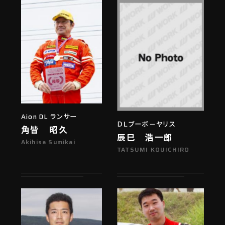
Aion DL ランサー
ＤＬブーボ－ヤリス
角皆 昭久
辰巳 浩一郎
Akihisa Sumikai
TATSUMI KOUICHIRO