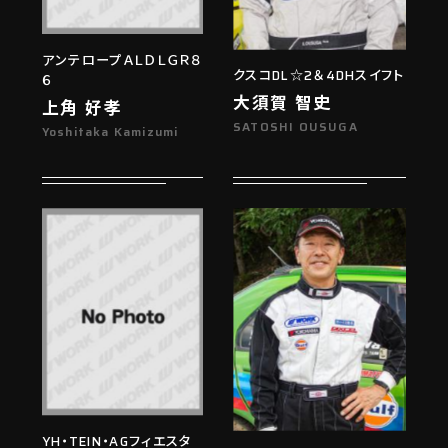
アンテロープＡＬＤＬＧＲ８
クスコDL☆2＆4DHスイフト
６
大須賀 智史
上角 好孝
SATOSHI OUSUGA
Yoshitaka Kamizumi
YH・TEIN・AGフィエスタ