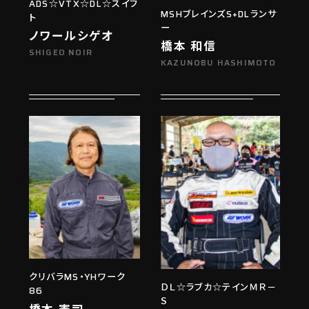
ADS☆VTX☆DL☆スイフ
MSHブレインズS+DLランサ
ト
ー
ノワールシゲオ
橋本 和信
SHIGEO NOIR
KAZUNOBU HASHIMOTO
クリバラMS・YHワーク
ＤＬ☆ラブカ☆テインＭＲ－
86
Ｓ
橋本 憲司