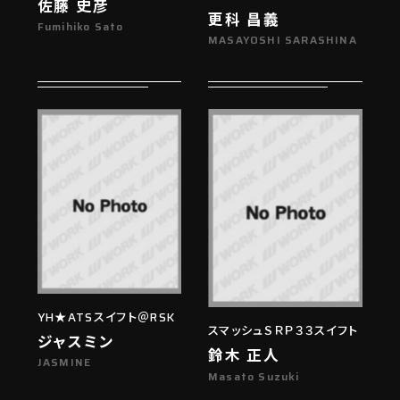
佐藤 史彦
更科 昌義
Fumihiko Sato
MASAYOSHI SARASHINA
YH★ATSスイフト＠RSK
スマッシュＳＲＰ３３スイフト
ジャスミン
鈴木 正人
JASMINE
Masato Suzuki