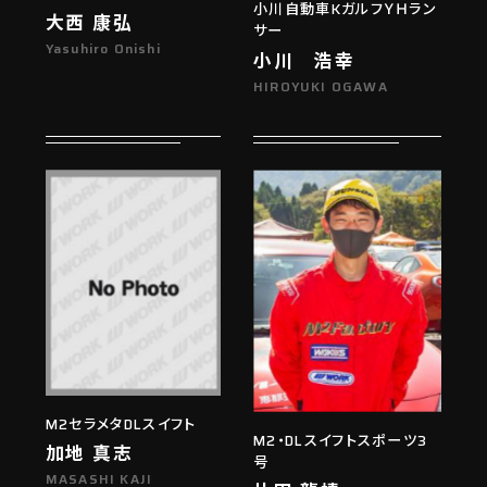
小川自動車KガルフＹＨラン
大西 康弘
サー
Yasuhiro Onishi
小川 浩幸
HIROYUKI OGAWA
M2セラメタDLスイフト
M2・DLスイフトスポーツ3
加地 真志
号
MASASHI KAJI