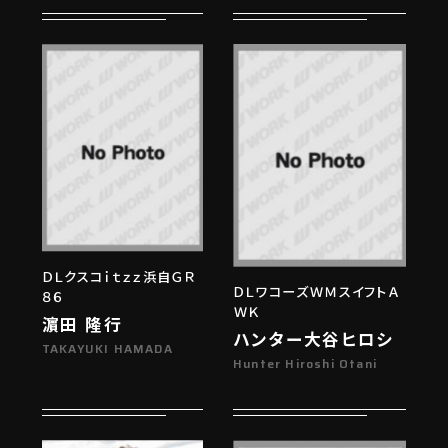
ＤＬクスコｉｔｚｚ浜自ＧＲ
ＤＬワコーズＷＭスイフトＡ
８６
ＷＫ
濵田 隆行
ハンター大谷ヒロシ
TAKAYUKI HAMADA
Hunter Hiroshi Otani