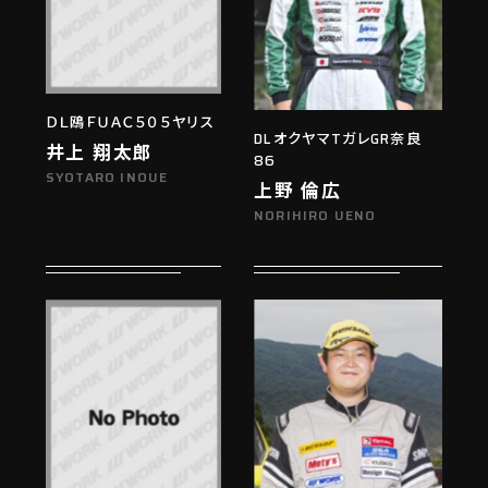
ＤＬ鴎ＦＵＡＣ５０５ヤリス
DLオクヤマTガレGR奈良
井上 翔太郎
86
SYOTARO INOUE
上野 倫広
NORIHIRO UENO