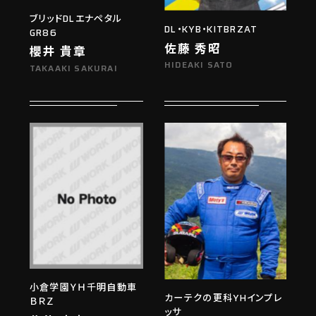
ブリッドDLエナペタル
DL・KYB・KITBRZAT
GR86
佐藤 秀昭
櫻井 貴章
HIDEAKI SATO
TAKAAKI SAKURAI
小倉学園ＹＨ千明自動車
カーテクの更科YHインプレ
ＢＲＺ
ッサ