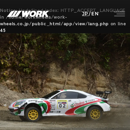
Notice
: Undefined index: HTTP_ACCEPT_LANGUAGE
JP
/
EN
in
/home/workwheels/work-
wheels.co.jp/public_html/app/view/lang.php
on line
45