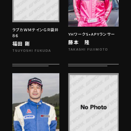
ラブカＷＭテインＧＲ袋井
YHワークS+APYランサー
８６
藤本 隆
福田 剛
TAKASHI FUJIMOTO
TSUYOSHI FUKUDA