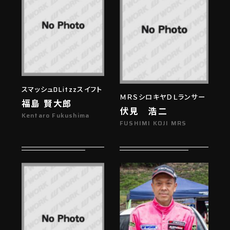
スマッシュDLitzzスイフト
ＭＲＳシロキヤＤＬランサー
福島 賢大郎
伏見 浩二
Kentaro Fukushima
FUSHIMI KOJI MRS