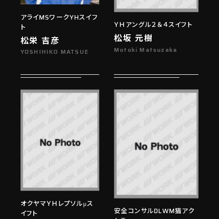
アライMSワークYHスイフ
ＹＨアングル２＆４スイフト
ト
松坂 元樹
松栄 吉彦
Motoki Matsuzaka
YOSHIHIKO MATSUE
オクヤマＹＨレプソルμス
安全コンサルDLWM猫アク
イフト