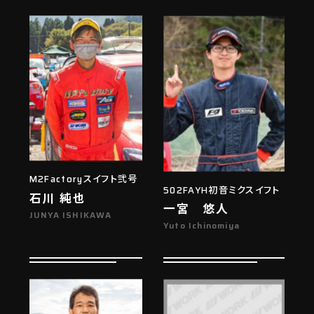
M2Factoryスイフト弐号
502FAYH初音ミクスイフト
石川 純也
一宮 悠人
JUNYA ISHIKAWA
Yuto Ichinomiya