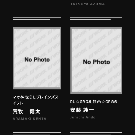
TATSUYA AZUMA
マオ神世ＤＬブレインズス
DL☆GRG札幌西☆GR86
イフト
安藤 純一
荒牧 健太
Junichi Ando
ARAMAKI KENTA