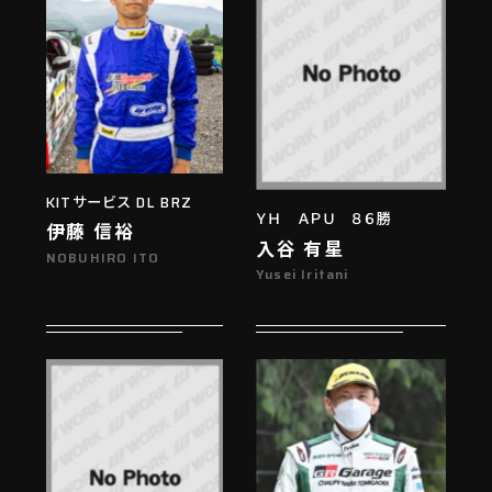
KITサービス DL BRZ
ＹＨ ＡＰＵ ８６勝
伊藤 信裕
入谷 有星
NOBUHIRO ITO
Yusei Iritani