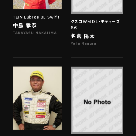
TEIN Lubros DL Swift
クスコＷＭＤＬ・モティーズ
中島 孝恭
８６
TAKAYASU NAKAJIMA
名倉 陽太
Yota Nagura