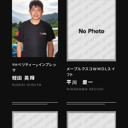
YHベリティーμインプレッ
メープルクスコＷＭＤＬスイ
サ
フト
蛭田 英輝
平川 慶一
HIDEKI HIRUTA
HIRAKAWA KEIICHI