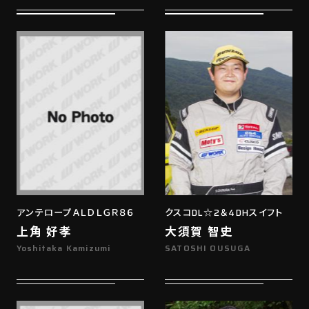
アンテロープＡＬＤＬＧＲ８６
クスコDL☆2＆4DHスイフト
上角 好孝
大須賀 智史
Yoshitaka Kamizumi
SATOSHI OUSUGA