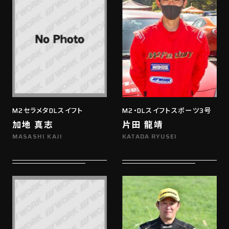
M2セラメタDLスイフト
M2・DLスイフトスポーツ3号
加地 真志
片田 龍靖
MASASHI KAJI
KATADA RYUSEI