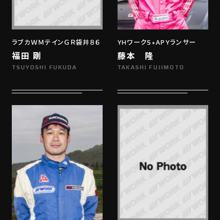
ラブカＷＭテインＧＲ袋井８６
YHワークS+APYランサー
福田 剛
藤本 隆
TSUYOSHI FUKUDA
TAKASHI FUJIMOTO