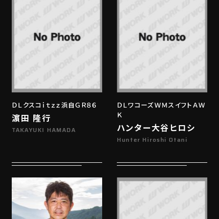
ＤＬクスコｉｔｚｚ浜自ＧＲ８６
ＤＬワコーズＷＭスイフトＡＷ
Ｋ
濵田 隆行
ハンター大谷ヒロシ
TAKAYUKI HAMADA
Hunter Hiroshi Otani