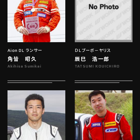
Aion DL ランサー
ＤＬブーボ－ヤリス
角皆 昭久
辰巳 浩一郎
Akihisa Sumikai
TATSUMI KOUICHIRO