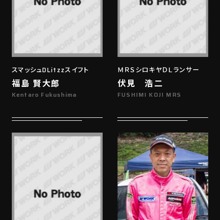
スマッシュDLitzzスイフト
ＭＲＳシロキヤＤＬランサー
福島 賢大郎
伏見 浩二
Kentaro Fukushima
FUSHIMI KOJI MRS