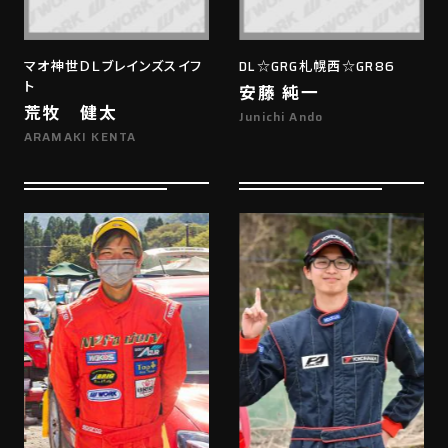
マオ神世ＤＬブレインズスイフ
DL☆GRG札幌西☆GR86
ト
安藤 純一
荒牧 健太
Junichi Ando
ARAMAKI KENTA