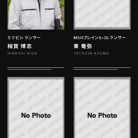
ミツビシ ランサー
MSHブレインS+DLランサー
相賀 博志
東 竜弥
HIROSHI AIGA
TATSUYA AZUMA