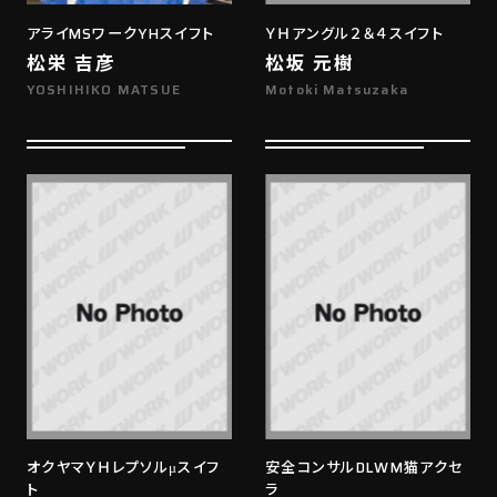
アライMSワークYHスイフト
ＹＨアングル２＆４スイフト
松栄 吉彦
松坂 元樹
YOSHIHIKO MATSUE
Motoki Matsuzaka
オクヤマＹＨレプソルμスイフ
安全コンサルDLWM猫アクセ
ト
ラ