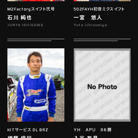
M2Factoryスイフト弐号
502FAYH初音ミクスイフト
石川 純也
一宮 悠人
JUNYA ISHIKAWA
Yuto Ichinomiya
KITサービス DL BRZ
ＹＨ ＡＰＵ ８６勝
伊藤 信裕
入谷 有星