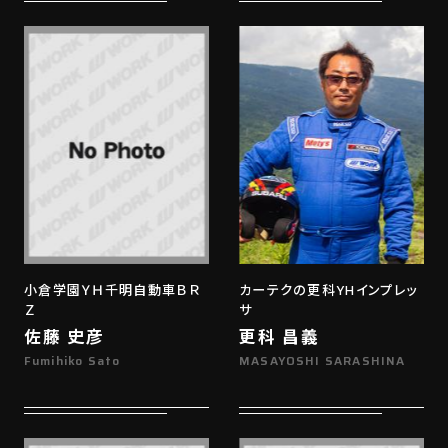
小倉学園ＹＨ千明自動車ＢＲ
カーテクの更科YHインプレッ
Ｚ
サ
佐藤 史彦
更科 昌義
Fumihiko Sato
MASAYOSHI SARASHINA