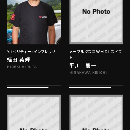
YHベリティーμインプレッサ
メープルクスコＷＭＤＬスイフ
ト
蛭田 英輝
平川 慶一
HIDEKI HIRUTA
HIRAKAWA KEIICHI