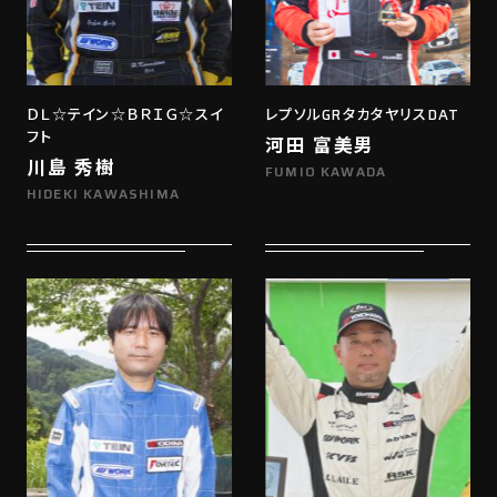
ＤＬ☆テイン☆ＢＲＩＧ☆スイ
レプソルGRタカタヤリスDAT
フト
河田 富美男
川島 秀樹
FUMIO KAWADA
HIDEKI KAWASHIMA