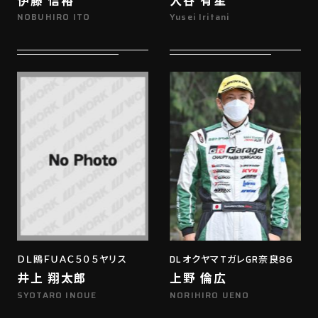
NOBUHIRO ITO
Yusei Iritani
ＤＬ鴎ＦＵＡＣ５０５ヤリス
DLオクヤマTガレGR奈良86
井上 翔太郎
上野 倫広
SYOTARO INOUE
NORIHIRO UENO