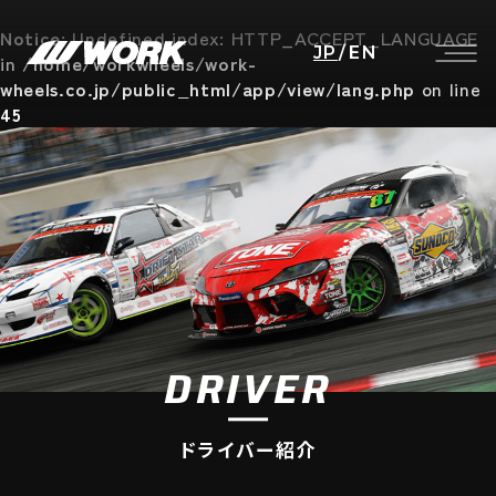
Notice
: Undefined index: HTTP_ACCEPT_LANGUAGE
JP
/
EN
in
/home/workwheels/work-
wheels.co.jp/public_html/app/view/lang.php
on line
45
DRIVER
ドライバー紹介