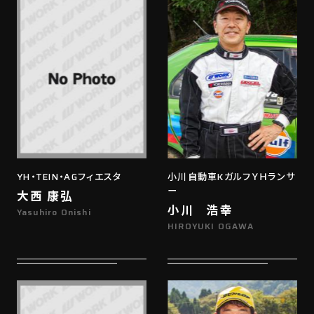
YH・TEIN・AGフィエスタ
小川自動車KガルフＹＨランサ
ー
大西 康弘
小川 浩幸
Yasuhiro Onishi
HIROYUKI OGAWA