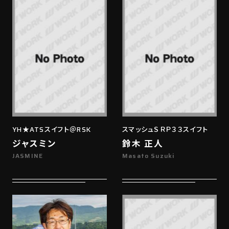
YH★ATSスイフト＠RSK
スマッシュＳＲＰ３３スイフト
ジャスミン
鈴木 正人
JASMINE
Masato Suzuki