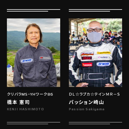
クリバラMS・YHワーク86
ＤＬ☆ラブカ☆テインＭＲ－Ｓ
橋本 憲司
パッション崎山
KENJI HASHIMOTO
Passion Sakiyama