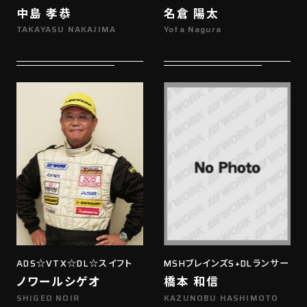
中島 孝恭
名倉 陽太
TAKAYASU NAKAJIMA
Yota Nagura
ADS☆VTX☆DL☆スイフト
MSHブレインズS+DLランサー
ノワールシゲオ
橋本 和信
SHIGEO NOIR
KAZUNOBU HASHIMOTO