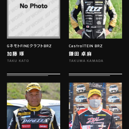
GネモトFINEクラフトBRZ
CastrolTEIN BRZ
加藤 琢
鎌田 卓麻
TAKU KATO
TAKUMA KAMADA