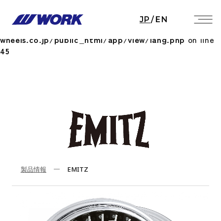
Notice
: Undefined index: HTTP_ACCEPT_LANGUAGE
JP
/
EN
in
/home/workwheels/work-
wheels.co.jp/public_html/app/view/lang.php
on line
45
製品情報
EMITZ