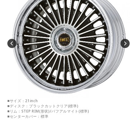
■サイズ：21inch
■サ
■ディスク：ブラックカットクリア(標準)
■デ
■リム：STEP RIM(形状)/バフアルマイト(標準)
■リ
■センターカバー：標準
■