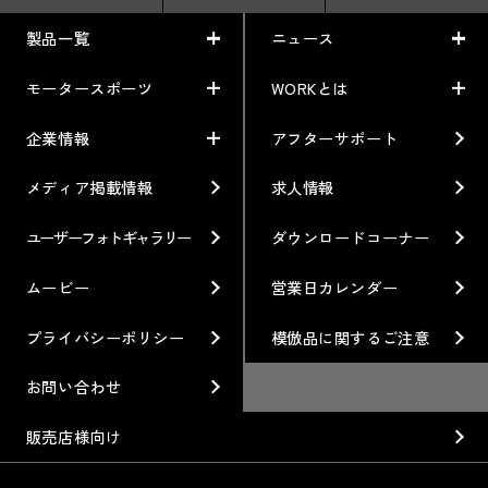
製品一覧
ニュース
モータースポーツ
WORKとは
製品一覧
ニュース
車から検索
お知らせ
企業情報
アフターサポート
モータースポーツ
WORKとは
利用条件／注意事項
イベント情報
レーシング特集
テクノロジー
メディア掲載情報
求人情報
企業情報
ブランド紹介
Gymkhana
クオリティー
フィロソフィー
ユーザーフォトギャラリー
ダウンロードコーナー
ホイール情報
DIRT TRIAL
デザイン
経営理念
ムービー
営業日カレンダー
カスタムオーダープラン
SUPER GT
私たちのあるべき姿
プライバシーポリシー
模倣品に関するご注意
オプション・グッズ
Rally
工場概要
お問い合わせ
ホイールガイド
GR86/BRZ Cup
会社沿革
販売店様向け
廃番製品
D1 GRAND PRIX
組織図