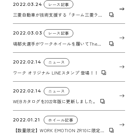
2022.03.24
レース記事
三菱自動車が技術支援する「チーム三菱ラリ
ーアート」がワークのCRAG T-GRABICⅡで
アジアクロスカントリーラリーに参戦
2022.03.03
レース記事
塙郁夫選手がワークホイールを履いてThe
Mint400に参戦表明。
2022.02.14
ニュース
ワーク オリジナル LINEスタンプ 登場！！
2022.02.14
ニュース
WEBカタログを2022年版に更新しました。
2022.01.21
ホイール記事
【数量限定】WORK EMOTION ZR10に限定カ
ラーのマットネイビーが登場【完売しまし