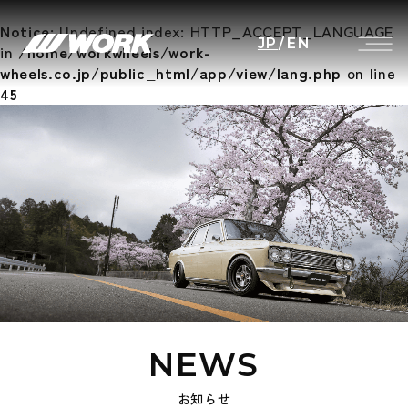
Notice
: Undefined index: HTTP_ACCEPT_LANGUAGE
JP
/
EN
in
/home/workwheels/work-
wheels.co.jp/public_html/app/view/lang.php
on line
45
NEWS
お知らせ