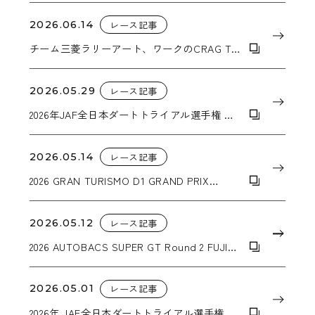
2026.06.14
レース記事
チーム三菱ラリーアート、ワークのCRAG T-
GRABICⅡMC＋を装着したピックアップトラ
ック『トライトン』でアジアクロスカントリ
ーラリー連覇に向けて始動
2026.05.29
レース記事
2026年JAF全日本ダートトライアル選手権 第4
戦 北海道ダートスペシャル in スナガワ
2026.05.14
レース記事
2026 GRAN TURISMO D1 GRAND PRIX
SERIES RD.1&2 「2026 AICHI DRIFT」
2026.05.12
レース記事
2026 AUTOBACS SUPER GT Round 2 FUJI
GT 3Hours RACE GW SPECIAL
2026.05.01
レース記事
2026年 JAF全日本ダートトライアル選手権 第