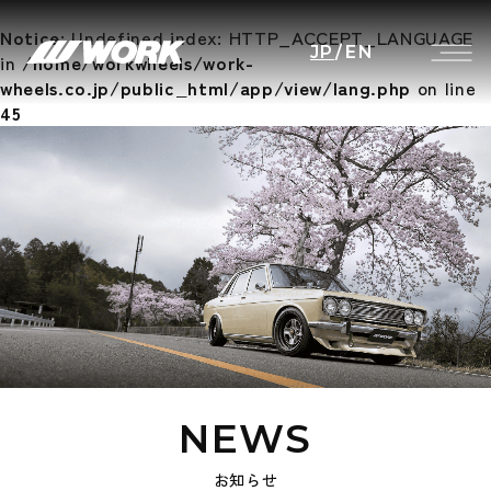
Notice
: Undefined index: HTTP_ACCEPT_LANGUAGE
JP
/
EN
in
/home/workwheels/work-
wheels.co.jp/public_html/app/view/lang.php
on line
45
NEWS
お知らせ