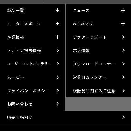
製品一覧
ニュース
モータースポーツ
WORKとは
製品一覧
ニュース
車から検索
お知らせ
企業情報
アフターサポート
モータースポーツ
WORKとは
利用条件／注意事項
イベント情報
レーシング特集
テクノロジー
メディア掲載情報
求人情報
企業情報
ブランド紹介
Gymkhana
クオリティー
フィロソフィー
ユーザーフォトギャラリー
ダウンロードコーナー
ホイール情報
DIRT TRIAL
デザイン
経営理念
ムービー
営業日カレンダー
カスタムオーダープラン
SUPER GT
私たちのあるべき姿
プライバシーポリシー
模倣品に関するご注意
オプション・グッズ
Rally
工場概要
お問い合わせ
ホイールガイド
GR86/BRZ Cup
会社沿革
販売店様向け
廃番製品
D1 GRAND PRIX
組織図