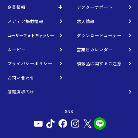
車から検索
お知らせ
企業情報
アフターサポート
モータースポーツ
WORKとは
利用条件／注意事項
イベント情報
レーシング特集
テクノロジー
メディア掲載情報
求人情報
企業情報
ブランド紹介
Gymkhana
クオリティー
フィロソフィー
ユーザーフォトギャラリー
ダウンロードコーナー
ホイール情報
DIRT TRIAL
デザイン
経営理念
ムービー
営業日カレンダー
カスタムオーダープラン
SUPER GT
私たちのあるべき姿
プライバシーポリシー
模倣品に関するご注意
オプション・グッズ
Rally
工場概要
お問い合わせ
ホイールガイド
GR86/BRZ Cup
会社沿革
販売店様向け
廃番製品
D1 GRAND PRIX
組織図
SNS
保証について
BAJA
会社概要
インフォメーション
AXCR
ISO9001取得について