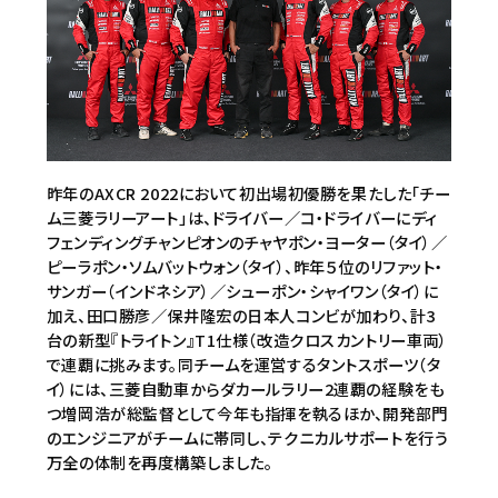
昨年のAXCR 2022において初出場初優勝を果たした「チー
ム三菱ラリーアート」は、ドライバー／コ・ドライバーにディ
フェンディングチャンピオンのチャヤポン・ヨーター（タイ）／
ピーラポン・ソムバットウォン（タイ）、昨年５位のリファット・
サンガー（インドネシア）／シューポン・シャイワン（タイ）に
加え、田口勝彦／保井隆宏の日本人コンビが加わり、計3
台の新型『トライトン』T1仕様（改造クロスカントリー車両）
で連覇に挑みます。同チームを運営するタントスポーツ（タ
イ）には、三菱自動車からダカールラリー2連覇の経験をも
つ増岡浩が総監督として今年も指揮を執るほか、開発部門
のエンジニアがチームに帯同し、テクニカルサポートを行う
万全の体制を再度構築しました。