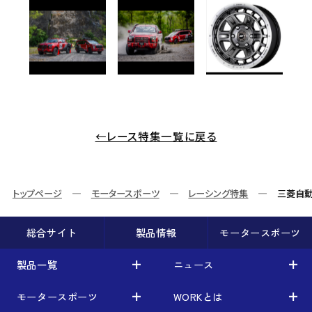
←レース特集一覧に戻る
トップページ
モータースポーツ
レーシング特集
三菱自動
総合サイト
製品情報
モータースポーツ
製品一覧
ニュース
モータースポーツ
WORKとは
製品一覧
ニュース