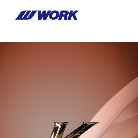
Notice
: Undefined index: HTTP_ACCEPT_LANGUAGE in
/home/wor