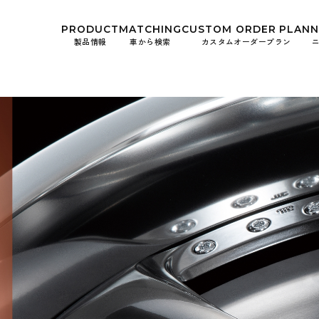
kwheels/work-wheels.co.jp/public_html/app/view/lang.php
on l
PRODUCT
MATCHING
CUSTOM
ORDER PLAN
製品情報
車から検索
カスタムオーダープラン
お知ら
イベン