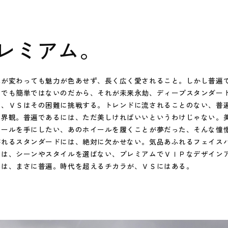
レミアム。
代が変わっても魅力が色あせず、長く広く愛されること。しかし普遍
けでも簡単ではないのだから、それが未来永劫、ディープスタンダー
そ、ＶＳはその困難に挑戦する。トレンドに流されることのない、普
世界観。普遍であるには、ただ美しければいいというわけじゃない。
イールを手にしたい、あのホイールを履くことが夢だった、そんな憧
がれるスタンダードには、絶対に欠かせない。気品あふれるフェイス
Ｓは、シーンやスタイルを選ばない、プレミアムでＶＩＰなデザイン
姿は、まさに普遍。時代を超えるチカラが、ＶＳにはある。