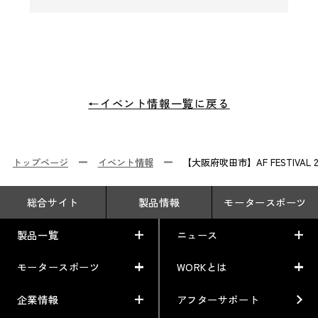
←イベント情報一覧に戻る
トップページ
イベント情報
【大阪府吹田市】AF FESTIVAL 2
総合サイト
製品情報
モータースポーツ
製品一覧
ニュース
モータースポーツ
WORKとは
製品一覧
ニュース
車から検索
お知らせ
企業情報
アフターサポート
モータースポーツ
WORKとは