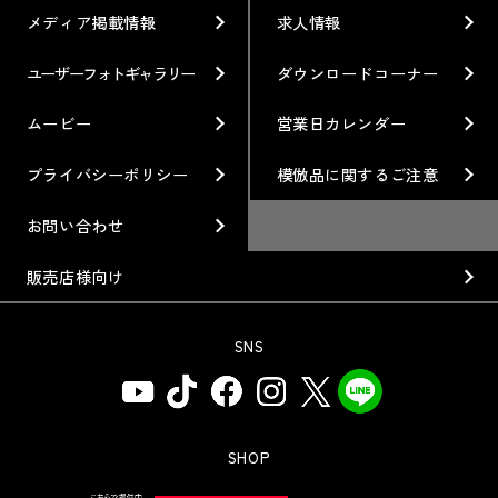
利用条件／注意事項
イベント情報
レーシング特集
テクノロジー
メディア掲載情報
求人情報
企業情報
ブランド紹介
Gymkhana
クオリティー
フィロソフィー
ユーザーフォトギャラリー
ダウンロードコーナー
ホイール情報
DIRT TRIAL
デザイン
経営理念
ムービー
営業日カレンダー
カスタムオーダープラン
SUPER GT
私たちのあるべき姿
プライバシーポリシー
模倣品に関するご注意
オプション・グッズ
Rally
工場概要
お問い合わせ
ホイールガイド
GR86/BRZ Cup
会社沿革
販売店様向け
廃番製品
D1 GRAND PRIX
組織図
SNS
保証について
BAJA
会社概要
インフォメーション
AXCR
ISO9001取得について
アフターサポート
SHOP
SDGsの取り組み