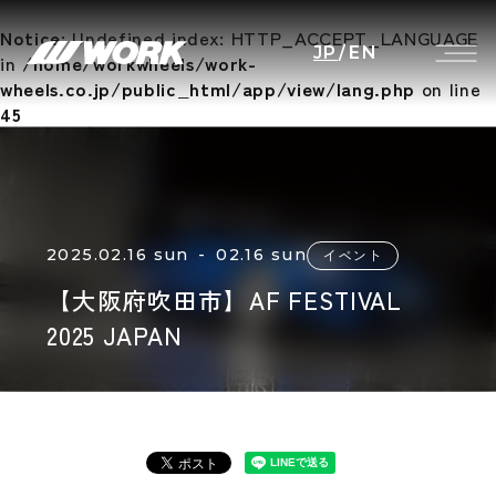
Notice
: Undefined index: HTTP_ACCEPT_LANGUAGE
JP
/
EN
in
/home/workwheels/work-
wheels.co.jp/public_html/app/view/lang.php
on line
45
2025.02.16 sun - 02.16 sun
イベント
【大阪府吹田市】AF FESTIVAL
2025 JAPAN