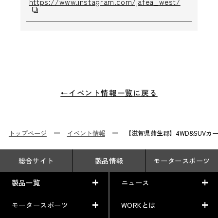
https://www.instagram.com/jafea_west/
←イベント情報一覧に戻る
トップページ
イベント情報
【滋賀県蒲生郡】4WD&SUVカー
総合サイト
製品情報
モータースポーツ
製品一覧
ニュース
モータースポーツ
WORKとは
製品一覧
ニュース