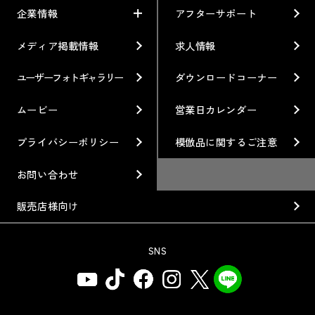
車から検索
お知らせ
企業情報
アフターサポート
モータースポーツ
WORKとは
利用条件／注意事項
イベント情報
レーシング特集
テクノロジー
メディア掲載情報
求人情報
企業情報
ブランド紹介
Gymkhana
クオリティー
フィロソフィー
ユーザーフォトギャラリー
ダウンロードコーナー
ホイール情報
DIRT TRIAL
デザイン
経営理念
ムービー
営業日カレンダー
カスタムオーダープラン
SUPER GT
私たちのあるべき姿
プライバシーポリシー
模倣品に関するご注意
オプション・グッズ
Rally
工場概要
お問い合わせ
ホイールガイド
GR86/BRZ Cup
会社沿革
販売店様向け
廃番製品
D1 GRAND PRIX
組織図
SNS
保証について
BAJA
会社概要
インフォメーション
AXCR
ISO9001取得について