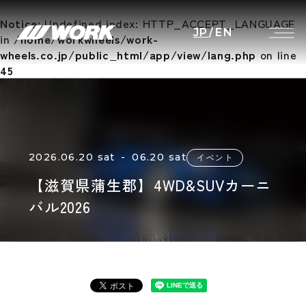
Notice
: Undefined index: HTTP_ACCEPT_LANGUAGE
JP
/
EN
in
/home/workwheels/work-
wheels.co.jp/public_html/app/view/lang.php
on line
45
2026.06.20 sat - 06.20 sat
イベント
【滋賀県蒲生郡】4WD&SUVカーニ
バル2026