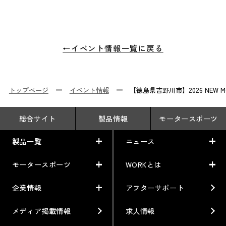
←イベント情報一覧に戻る
トップページ
イベント情報
【徳島県吉野川市】2026 NEW MO
総合サイト
製品情報
モータースポーツ
製品一覧
ニュース
モータースポーツ
WORKとは
製品一覧
ニュース
車から検索
お知らせ
企業情報
アフターサポート
モータースポーツ
WORKとは
利用条件／注意事項
イベント情報
レーシング特集
テクノロジー
メディア掲載情報
求人情報
企業情報