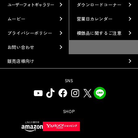
ブランド紹介
Gymkhana
クオリティー
フィロソフィー
ユーザーフォトギャラリー
ダウンロードコーナー
ホイール情報
DIRT TRIAL
デザイン
経営理念
ムービー
営業日カレンダー
カスタムオーダープラン
SUPER GT
私たちのあるべき姿
プライバシーポリシー
模倣品に関するご注意
オプション・グッズ
Rally
工場概要
お問い合わせ
ホイールガイド
GR86/BRZ Cup
会社沿革
販売店様向け
廃番製品
D1 GRAND PRIX
組織図
SNS
保証について
BAJA
会社概要
インフォメーション
AXCR
ISO9001取得について
アフターサポート
SHOP
SDGsの取り組み
WEBカタログ
お問い合わせ用コールセンター