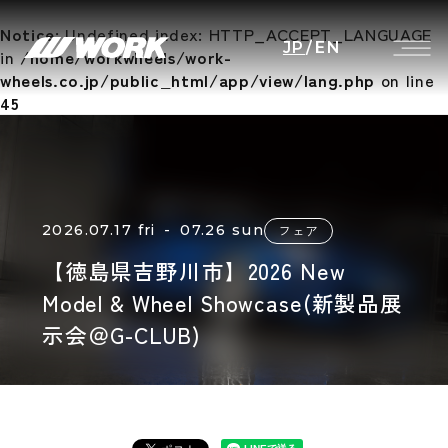
Notice
: Undefined index: HTTP_ACCEPT_LANGUAGE
JP
/
EN
in
/home/workwheels/work-
wheels.co.jp/public_html/app/view/lang.php
on line
45
2026.07.17 fri - 07.26 sun
フェア
【徳島県吉野川市】2026 New
Model & Wheel Showcase(新製品展
示会＠G-CLUB)