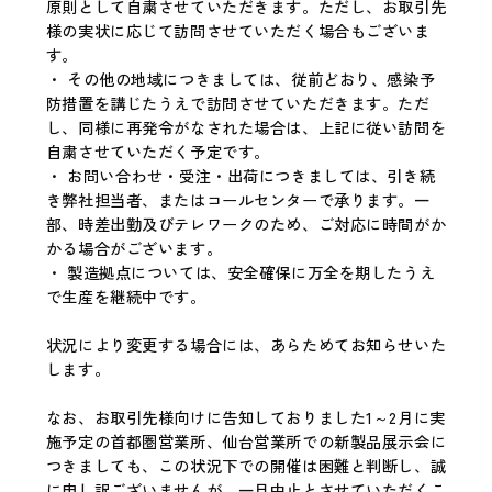
原則として自粛させていただきます。ただし、お取引先
様の実状に応じて訪問させていただく場合もございま
す。
・ その他の地域につきましては、従前どおり、感染予
防措置を講じたうえで訪問させていただきます。ただ
し、同様に再発令がなされた場合は、上記に従い訪問を
自粛させていただく予定です。
・ お問い合わせ・受注・出荷につきましては、引き続
き弊社担当者、またはコールセンターで承ります。一
部、時差出勤及びテレワークのため、ご対応に時間がか
かる場合がございます。
・ 製造拠点については、安全確保に万全を期したうえ
で生産を継続中です。
状況により変更する場合には、あらためてお知らせいた
します。
なお、お取引先様向けに告知しておりました1～2月に実
施予定の首都圏営業所、仙台営業所での新製品展示会に
つきましても、この状況下での開催は困難と判断し、誠
に申し訳ございませんが、一旦中止とさせていただくこ