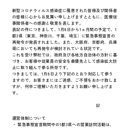
新型コロナウィルス感染症に罹患された皆様及び関係者
の皆様に心からお見舞い申し上げますとともに、医療従
事関係者への感謝と敬意を表します。
表記の件につきまして、1月8日から1ヵ月間の予定で、1
都3県（東京、神奈川、千葉、埼玉）に緊急事態宣言の
再発令が発表されました。また、大阪府、京都府、兵庫
県においても再発令が検討されている状況です。
これを受け弊社では、政府及び各地方自治体の方針に基
づき、お客様や従業員の安全を最優先として感染拡大防
止に取り組んで参る所存です。
つきましては、1月8日より下記のとおり対応して参り
ますので、お客さまにはご迷惑、ご不便をおかけ致しま
すが、何卒ご理解いただきますようお願い申し上げま
す。
記
運営体制について
・ 緊急事態宣言期間中の1都3県への営業訪問活動は、