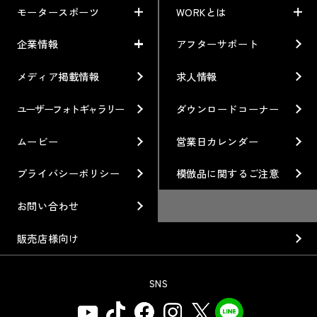
モータースポーツ
WORKとは
製品一覧
ニュース
車から検索
お知らせ
企業情報
アフターサポート
モータースポーツ
WORKとは
利用条件／注意事項
イベント情報
レーシング特集
テクノロジー
メディア掲載情報
求人情報
企業情報
ブランド紹介
Gymkhana
クオリティー
フィロソフィー
ユーザーフォトギャラリー
ダウンロードコーナー
ホイール情報
DIRT TRIAL
デザイン
経営理念
ムービー
営業日カレンダー
カスタムオーダープラン
SUPER GT
私たちのあるべき姿
プライバシーポリシー
模倣品に関するご注意
オプション・グッズ
Rally
工場概要
お問い合わせ
ホイールガイド
GR86/BRZ Cup
会社沿革
販売店様向け
廃番製品
D1 GRAND PRIX
組織図
SNS
保証について
BAJA
会社概要