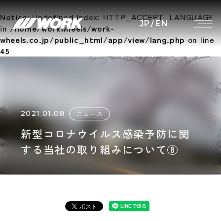
Notice
: Undefined index: HTTP_ACCEPT_LANGUAGE
JP
/
EN
in
/home/workwheels/work-
wheels.co.jp/public_html/app/view/lang.php
on line
45
2021.01.08
ニュース
新型コロナウイルス感染予防に関
する当社の取り組みについて⑧