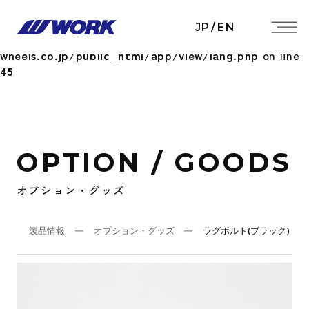
Notice
: Undefined index: HTTP_ACCEPT_LANGUAGE
JP
/
EN
in
/home/workwheels/work-
wheels.co.jp/public_html/app/view/lang.php
on line
45
OPTION / GOODS
オプション・グッズ
製品情報
オプション・グッズ
ラグボルト(ブラック)