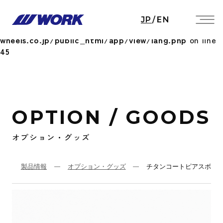
Notice
: Undefined index: HTTP_ACCEPT_LANGUAGE
JP
/
EN
in
/home/workwheels/work-
wheels.co.jp/public_html/app/view/lang.php
on line
45
OPTION / GOODS
オプション・グッズ
製品情報
オプション・グッズ
チタンコートピアスボル