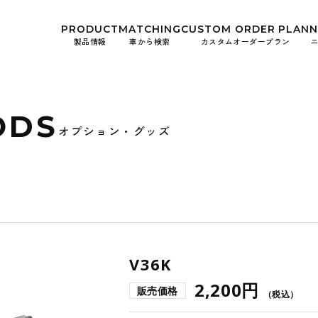
kwheels/work-wheels.co.jp/public_html/app/view/lang.php
on l
PRODUCT
MATCHING
CUSTOM
ORDER PLAN
製品情報
車から検索
カスタムオーダープラン
お知ら
イベン
ODS
オプション・グッズ
V36K
2,200円
販売価格
（税込）