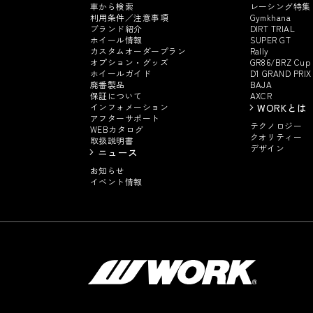
車から検索
レーシング特集
利用条件／注意事項
Gymkhana
ブランド紹介
DIRT TRIAL
ホイール情報
SUPER GT
カスタムオーダープラン
Rally
オプション・グッズ
GR86/BRZ Cup
ホイールガイド
D1 GRAND PRIX
廃番製品
BAJA
保証について
AXCR
インフォメーション
WORKとは
アフターサポート
テクノロジー
WEBカタログ
クオリティー
取扱説明書
デザイン
ニュース
お知らせ
イベント情報