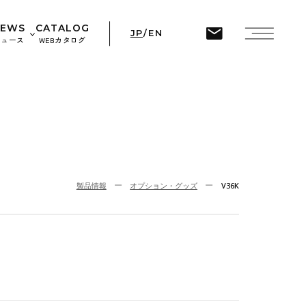
ine
45
NEWS
CATALOG
JP
/
EN
ニュース
WEBカタログ
せ
ト情報
製品情報
オプション・グッズ
V36K