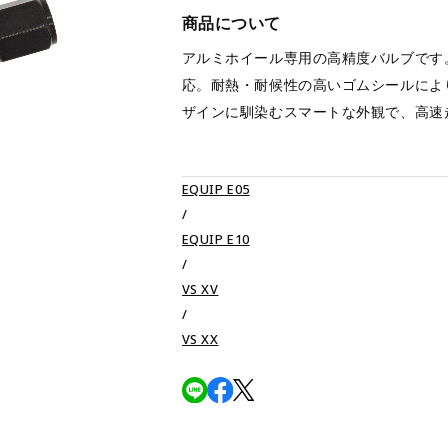
商品について
アルミホイール専用の高精度バルブです
応。耐熱・耐候性の高いゴムシールによ
ザインに馴染むスマートな外観で、高速
EQUIP E05
/
EQUIP E10
/
VS XV
/
VS XX