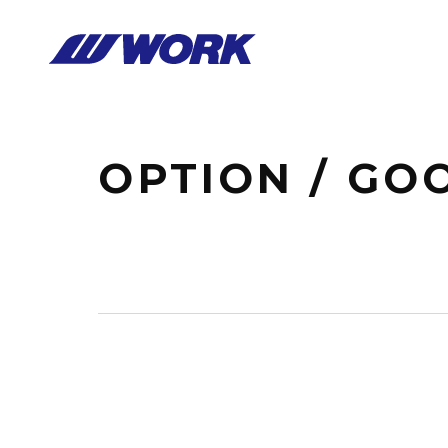
Notice
: Undefined index: HTTP_ACCEPT_LANGUAGE in
/home/wor
OPTION / GO