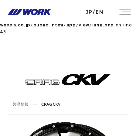
Notice
: Undefined index: HTTP_ACCEPT_LANGUAGE
JP
/
EN
in
/home/workwheels/work-
wheels.co.jp/public_html/app/view/lang.php
on line
45
製品情報
CRAG CKV