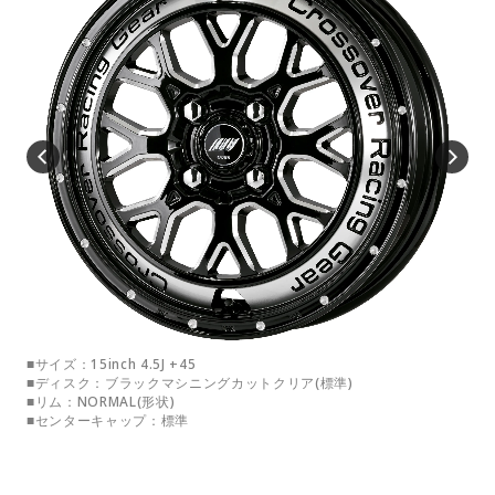
■サイズ：15inch 4.5J +45
■サイ
■ディスク：ブラックマシニングカットクリア(標準)
■デ
■リム：NORMAL(形状)
■リ
■センターキャップ：標準
■