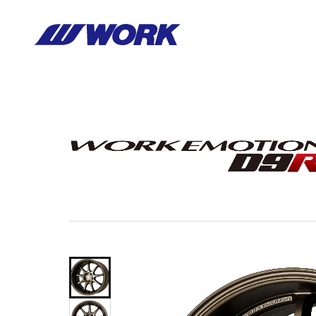
Notice
: Undefined index: HTTP_ACCEPT_LANGUAGE in
/home/wor