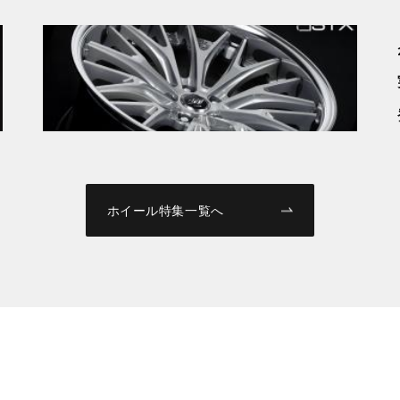
鋭角に研ぎ澄まされた「原点回帰」。直感的ス
ポーティネス『GNOSIS RXS』誕生。
新製品情報
2026.01.07
伝統は、深化する。ZEASTに宿命の 『BACK
LABEL ZEAST BSTX』 降臨。
ホイール特集一覧へ