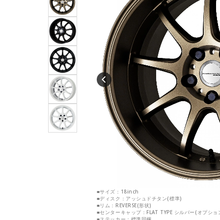
■サイズ：18inch
■ディスク：アッシュドチタン(標準)
■リム：REVERSE(形状)
■センターキャップ：FLAT TYPE シルバー(オプショ
■ステッカー：標準同梱