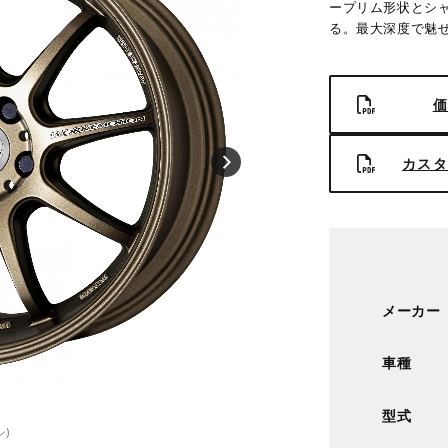
ープリム形状とシ
る。最大深度で魅
価
カスタ
メーカー
車種
■サイズ：18inch
■ディスク：アッシュドチタン(標準)
型式
■リム：REVERSE(形状)
ン)
■センターキャップ：FLAT TYPE シルバー
■ステッカー：標準同梱