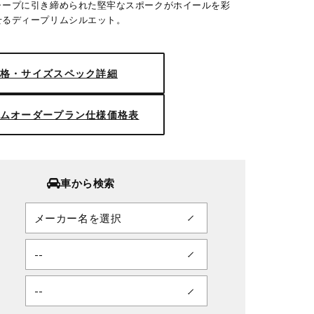
ャープに引き締められた堅牢なスポークがホイールを彩
せるディープリムシルエット。
格・サイズスペック詳細
ムオーダープラン仕様価格表
車から検索
■サイズ：18inch
■ディスク：ブラック(標準)
■リム：REVERSE(形状)
■センターキャップ：FLAT TYPE
(オプション)
■ステッカー：標準同梱