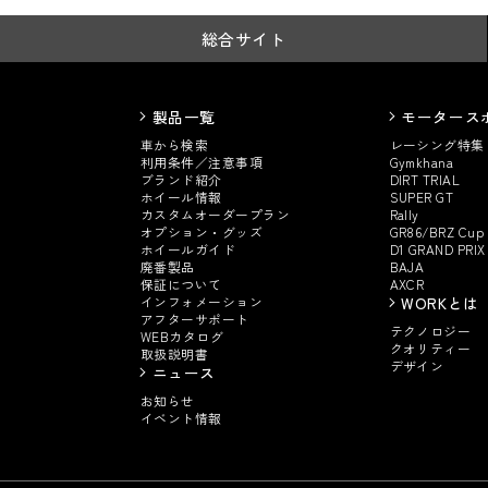
総合サイト
製品一覧
モータース
車から検索
レーシング特集
利用条件／注意事項
Gymkhana
ブランド紹介
DIRT TRIAL
ホイール情報
SUPER GT
カスタムオーダープラン
Rally
オプション・グッズ
GR86/BRZ Cup
ホイールガイド
D1 GRAND PRIX
廃番製品
BAJA
保証について
AXCR
インフォメーション
WORKとは
アフターサポート
テクノロジー
WEBカタログ
クオリティー
取扱説明書
デザイン
ニュース
お知らせ
イベント情報