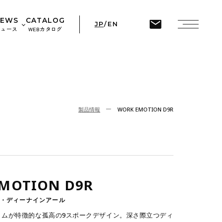
ine
45
NEWS
CATALOG
JP
/
EN
ニュース
WEBカタログ
せ
ト情報
製品情報
WORK EMOTION D9R
MOTION D9R
・ディーナインアール
リムが特徴的な孤高の9スポークデザイン。深さ際立つディ