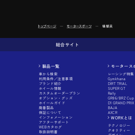
トップページ
モータースポーツ
塙 郁夫
総合サイト
製品一覧
モータース
車から検索
レーシング特集
利用条件／注意事項
Gymkhana
ブランド紹介
DIRT TRIAL
ホイール情報
SUPER GT
カスタムオーダープラン
Rally
オプション・グッズ
GR86/BRZ Cup
ホイールガイド
D1 GRAND PRIX
廃番製品
BAJA
保証について
AXCR
インフォメーション
WORKとは
アフターサポート
テクノロジー
WEBカタログ
クオリティー
取扱説明書
デザイン