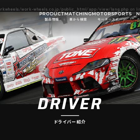
kwheels/work-wheels.co.jp/public_html/app/view/lang.php
on l
PRODUCT
MATCHING
MOTORSPORTS
製品情報
車から検索
モータースポーツ
Gymkhana
DIRT TRIAL
お知ら
SUPER GT
Rally
イベン
GR86/BRZ Cup
D1 GRAND P
BAJA
AXCR
DRIVER
ドライバー紹介