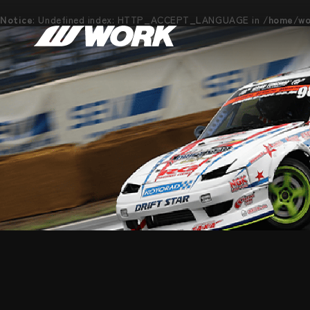
Notice
: Undefined index: HTTP_ACCEPT_LANGUAGE in
/home/wor