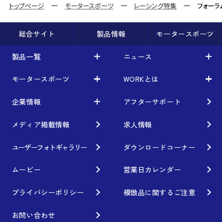
トップページ
モータースポーツ
レーシング特集
フォーラ
総合サイト
製品情報
モータースポーツ
製品一覧
ニュース
モータースポーツ
WORKとは
製品一覧
ニュース
車から検索
お知らせ
企業情報
アフターサポート
モータースポーツ
WORKとは
利用条件／注意事項
イベント情報
レーシング特集
テクノロジー
メディア掲載情報
求人情報
企業情報
ブランド紹介
Gymkhana
クオリティー
フィロソフィー
ユーザーフォトギャラリー
ダウンロードコーナー
ホイール情報
DIRT TRIAL
デザイン
経営理念
ムービー
営業日カレンダー
カスタムオーダープラン
SUPER GT
私たちのあるべき姿
プライバシーポリシー
模倣品に関するご注意
オプション・グッズ
Rally
工場概要
お問い合わせ