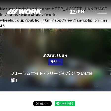
Notice
: Undefined index: HTTP_ACCEPT_LANGUAGE
JP
/
EN
in
/home/workwheels/work-
wheels.co.jp/public_html/app/view/lang.php
on line
45
2022.11.24
ラリー
フォーラムエイト・ラリージャパン ついに開
催！