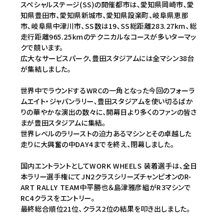
スペシャルステージ(SS)の開催都市は、愛知県岡崎市、愛
知県豊田市、愛知県新城市、愛知県設楽町、岐阜県恵那
市、岐阜県中津川市、SS数は19、SS総距離283.27km、総
走行距離965.25kmのテクニカルなコースが多いターマッ
クで競います。
広大なサービスパーク、豊田スタジアムには全マシン38台
が集結しました。
世界中でラウンドするWRCの一角となった今回のフォーラ
ムエイト・ジャパンラリー、豊田スタジアムを使い切るばか
りの華やかな演出の数々に、開幕日より多くのファンの皆さ
まが豊田スタジアムに集結。
世界レベルのラリーストの迫力あるマシンとその卓越した
走りに大興奮の中DAY4までを終え、閉幕しました。
国内エントラントとしてWORK WHEELS 装着選手は、全日
本ラリー選手権にてJN2クラスシリーズチャンピオンのR-
ART RALLY TEAM中平勝也＆島津雅彦組がR3マシンで
RC4クラスをエントリー。
最終総合順位21位、クラス2位の結果を叩き出しました。