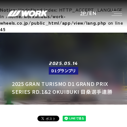
Notice
: Undefined index: HTTP_ACCEPT_LANGUAGE
JP
/
EN
in
/home/workwheels/work-
wheels.co.jp/public_html/app/view/lang.php
on line
45
2025.05.14
D1グランプリ
2025 GRAN TURISMO D1 GRAND PRIX
SERIES RD.1&2 OKUIBUKI 目桑選手連勝