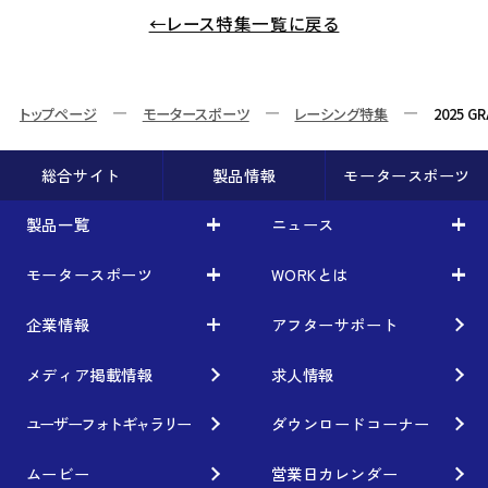
←レース特集一覧に戻る
トップページ
モータースポーツ
レーシング特集
2025 G
総合サイト
製品情報
モータースポーツ
製品一覧
ニュース
モータースポーツ
WORKとは
製品一覧
ニュース
車から検索
お知らせ
企業情報
アフターサポート
モータースポーツ
WORKとは
利用条件／注意事項
イベント情報
レーシング特集
テクノロジー
メディア掲載情報
求人情報
企業情報
ブランド紹介
Gymkhana
クオリティー
フィロソフィー
ユーザーフォトギャラリー
ダウンロードコーナー
ホイール情報
DIRT TRIAL
デザイン
経営理念
ムービー
営業日カレンダー