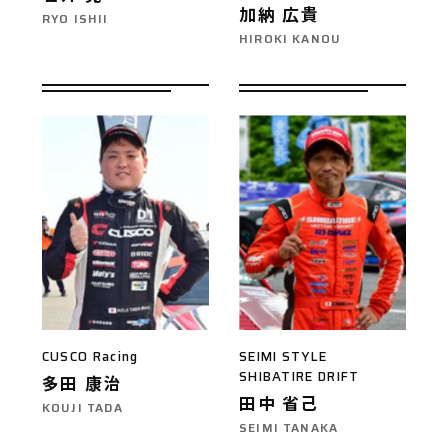
加納 広貴
RYO ISHII
HIROKI KANOU
CUSCO Racing
SEIMI STYLE
SHIBATIRE DRIFT
多田 康治
田中 省己
KOUJI TADA
SEIMI TANAKA