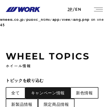
Notice
: Undefined index: HTTP_ACCEPT_LANGUAGE
JP
/
EN
in
/home/workwheels/work-
wheels.co.jp/public_html/app/view/lang.php
on line
45
WHEEL TOPICS
ホイール情報
トピックを絞り込む
全て
キャンペーン情報
新色情報
新製品情報
限定商品情報