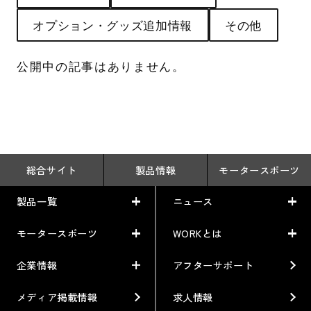
オプション・グッズ追加情報
その他
公開中の記事はありません。
総合サイト
製品情報
モータースポーツ
製品一覧
ニュース
モータースポーツ
WORKとは
製品一覧
ニュース
車から検索
お知らせ
企業情報
アフターサポート
モータースポーツ
WORKとは
利用条件／注意事項
イベント情報
レーシング特集
テクノロジー
メディア掲載情報
求人情報
企業情報