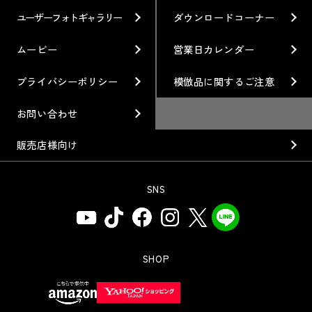
ブランド紹介
Gymkhana
クオリティー
フィロソフィー
ユーザーフォトギャラリー
ダウンロードコーナー
ホイール情報
DIRT TRIAL
デザイン
経営理念
ムービー
営業日カレンダー
カスタムオーダープラン
SUPER GT
私たちのあるべき姿
プライバシーポリシー
模倣品に関するご注意
オプション・グッズ
Rally
工場概要
お問い合わせ
ホイールガイド
GR86/BRZ Cup
会社沿革
販売店様向け
廃番製品
D1 GRAND PRIX
組織図
SNS
保証について
BAJA
会社概要
インフォメーション
AXCR
ISO9001取得について
アフターサポート
SHOP
SDGsの取り組み
WEBカタログ
お問い合わせ用コールセンター