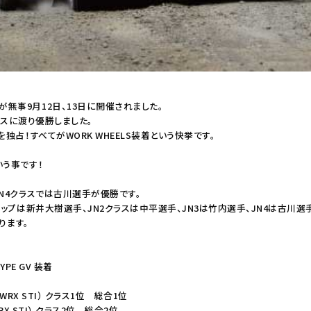
無事9月12日、13日に開催されました。
クラスに渡り優勝しました。
独占！すべてがWORK WHEELS装着という快挙です。
いう事です！
JN4クラスでは古川選手が優勝です。
トップは新井大樹選手、JN2クラスは中平選手、JN3は竹内選手、JN4は古川選
ります。
YPE GV 装着
RX STI） クラス1位 総合1位
X STI） クラス2位 総合2位