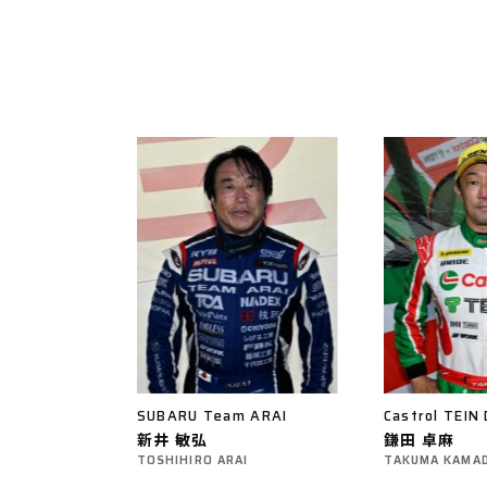
SUBARU Team ARAI
Castrol TEI
新井 敏弘
鎌田 卓麻
TOSHIHIRO ARAI
TAKUMA KAMA