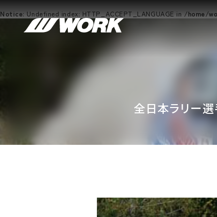
Notice
: Undefined index: HTTP_ACCEPT_LANGUAGE in
/home/wor
全日本ラリー選手