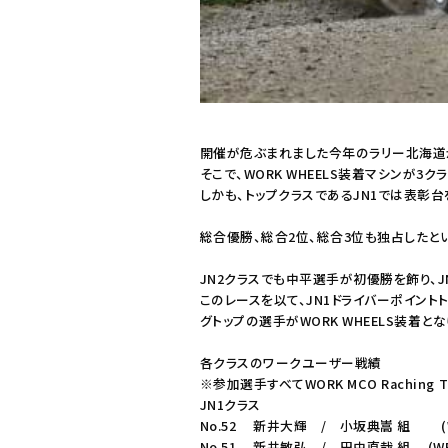
開催が危ぶまれました今年のラリー北海道が
そこで、WORK WHEELS装着マシンが3
しかも、トップクラスであるJN1では表彰台を
総合優勝、総合2位、総合3位も独占したと
JN2クラスでも中平選手が初優勝を飾り、
このレースを以て、JN1ドライバーポイント
グトップの選手がWORK WHEELS装着とな
各クラスのワークユーザー戦績
※参加選手すべてWORK MCO Raching T
JN1クラス
No.52 新井大輝 / 小坂典嵩 組 (W
No.51 新井敏弘 / 田中直哉 組 (WR