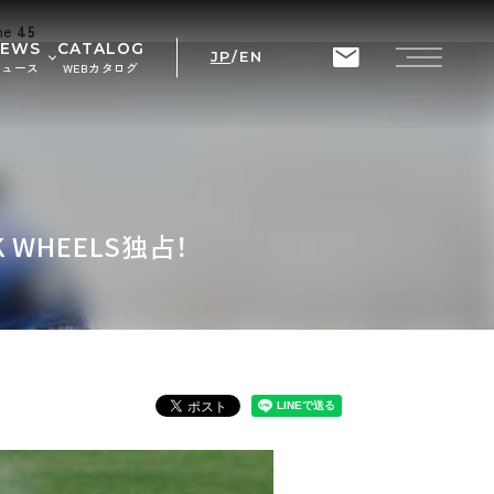
ine
45
NEWS
CATALOG
JP
/
EN
ニュース
WEBカタログ
せ
ト情報
RIX
WHEELS独占！