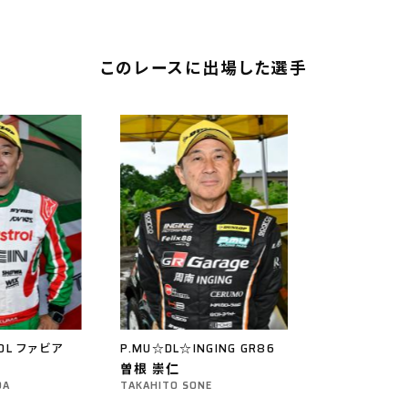
このレースに出場した選手
N DL ファビア
P.MU☆DL☆INGING GR86
曽根 崇仁
DA
TAKAHITO SONE