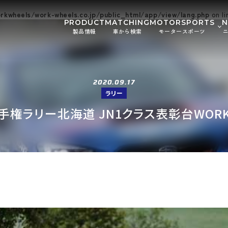
kwheels/work-wheels.co.jp/public_html/app/view/lang.php
on l
PRODUCT
MATCHING
MOTORSPORTS
製品情報
車から検索
モータースポーツ
Gymkhana
DIRT TRIAL
お知ら
SUPER GT
Rally
イベン
2020.09.17
GR86/BRZ Cup
D1 GRAND P
ラリー
BAJA
AXCR
権ラリー北海道 JN1クラス表彰台WORK 