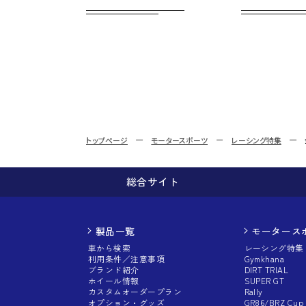
トップページ
モータースポーツ
レーシング特集
総合サイト
製品一覧
モータース
車から検索
レーシング特集
利用条件／注意事項
Gymkhana
ブランド紹介
DIRT TRIAL
ホイール情報
SUPER GT
カスタムオーダープラン
Rally
オプション・グッズ
GR86/BRZ Cup