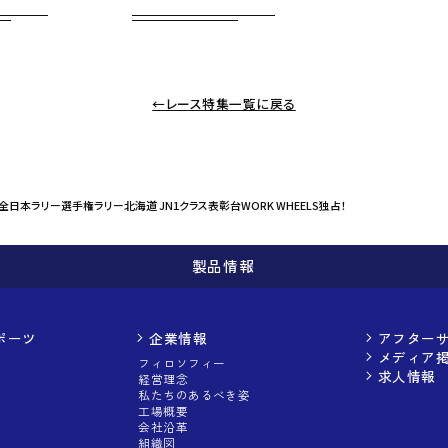
←レース特集一覧に戻る
全日本ラリー選手権ラリー北海道 JN1クラス表彰台WORK WHEELS独占！
製品情報
ポーツ
企業情報
アフター
メディア
フィロソフィー
求人情報
経営理念
私たちのあるべき姿
工場概要
会社沿革
組織図