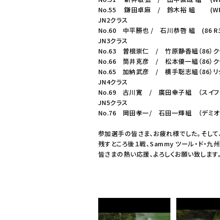
No.55 鎌田卓麻 / 鈴木裕 組 (WRX
JN2クラス
No.60 中平勝也 / 石川恭啓 組 (86 
JN3クラス
No.63 曽根崇仁 / 竹原静香組（86）
No.66 筒井克彦 / 松本優一組（86）
No.65 加納武彦 / 横手聡志組（86）
JN4クラス
No.69 古川寛 / 廣田幸子組 （スイフ
JN5クラス
No.76 岡田孝一/ 石田一輝組 （デミオ
参加選手の皆さま、お疲れ様でした。そして
残すところ後１戦、Sammy ツール・ド・九州2
皆さまの熱い応援、よろしくお願い致します