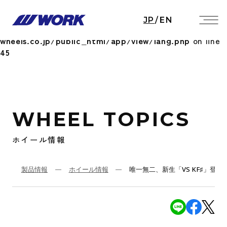
Notice
: Undefined index: HTTP_ACCEPT_LANGUAGE
JP
/
EN
in
/home/workwheels/work-
wheels.co.jp/public_html/app/view/lang.php
on line
45
WHEEL TOPICS
ホイール情報
製品情報
ホイール情報
唯一無二、新生「VS KF♯」登場