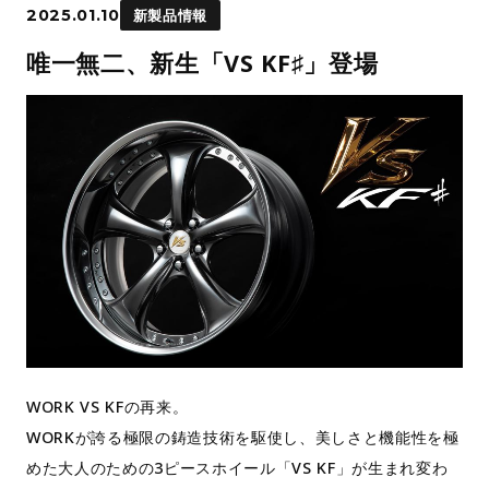
2025.01.10
新製品情報
唯一無二、新生「VS KF♯」登場
WORK VS KFの再来。
WORKが誇る極限の鋳造技術を駆使し、美しさと機能性を極
めた大人のための3ピースホイール「VS KF」が生まれ変わ