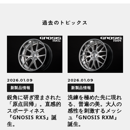
過去のトピックス
2026.01.09
2026.01.09
新製品情報
新製品情報
鋭角に研ぎ澄まされた
洗練を極めた先に現れ
「原点回帰」。直感的
る、普遍の美。大人の
スポーティネス
感性を刺激するメッシ
『GNOSIS RXS』誕
ュ『GNOSIS RXM』
生。
誕生。