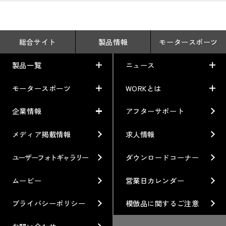
総合サイト
製品情報
モータースポーツ
製品一覧
ニュース
モータースポーツ
WORKとは
製品一覧
ニュース
車から検索
お知らせ
企業情報
アフターサポート
モータースポーツ
WORKとは
利用条件／注意事項
イベント情報
レーシング特集
テクノロジー
メディア掲載情報
求人情報
企業情報
ブランド紹介
Gymkhana
クオリティー
フィロソフィー
ユーザーフォトギャラリー
ダウンロードコーナー
ホイール情報
DIRT TRIAL
デザイン
経営理念
ムービー
営業日カレンダー
カスタムオーダープラン
SUPER GT
私たちのあるべき姿
プライバシーポリシー
模倣品に関するご注意
オプション・グッズ
Rally
工場概要