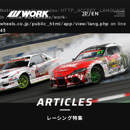
Notice
: Undefined index: HTTP_ACCEPT_LANGUAGE
JP
/
EN
in
/home/workwheels/work-
wheels.co.jp/public_html/app/view/lang.php
on line
45
ARTICLES
レーシング特集