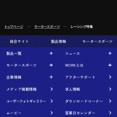
トップページ
モータースポーツ
レーシング特集
総合サイト
製品情報
モータースポーツ
製品一覧
ニュース
モータースポーツ
WORKとは
製品一覧
ニュース
車から検索
お知らせ
企業情報
アフターサポート
モータースポーツ
WORKとは
利用条件／注意事項
イベント情報
レーシング特集
テクノロジー
メディア掲載情報
求人情報
企業情報
ブランド紹介
Gymkhana
クオリティー
フィロソフィー
ユーザーフォトギャラリー
ダウンロードコーナー
ホイール情報
DIRT TRIAL
デザイン
経営理念
ムービー
営業日カレンダー