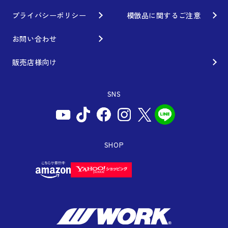
カスタムオーダープラン
SUPER GT
私たちのあるべき姿
プライバシーポリシー
模倣品に関するご注意
オプション・グッズ
Rally
工場概要
お問い合わせ
ホイールガイド
GR86/BRZ Cup
会社沿革
販売店様向け
廃番製品
D1 GRAND PRIX
組織図
SNS
保証について
BAJA
会社概要
インフォメーション
AXCR
ISO9001取得について
アフターサポート
SHOP
SDGsの取り組み
WEBカタログ
お問い合わせ用コールセンター
取扱説明書